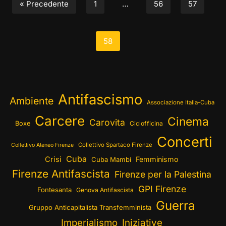
« Precedente
1
…
56
57
58
Antifascismo
Ambiente
Associazione Italia-Cuba
Carcere
Cinema
Carovita
Boxe
Ciclofficina
Concerti
Collettivo Spartaco Firenze
Collettivo Ateneo Firenze
Cuba
Crisi
Femminismo
Cuba Mambí
Firenze Antifascista
Firenze per la Palestina
GPI Firenze
Fontesanta
Genova Antifascista
Guerra
Gruppo Anticapitalista Transfemminista
Imperialismo
Iniziative