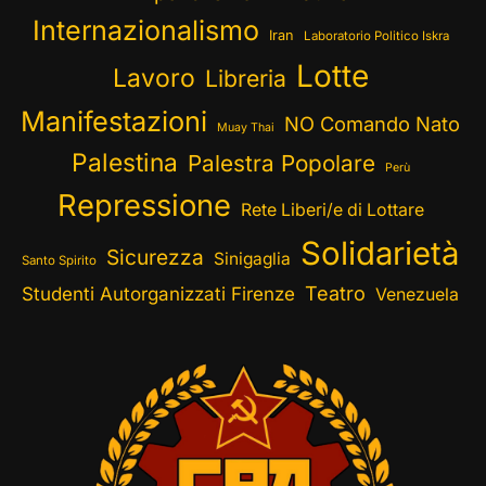
Internazionalismo
Iran
Laboratorio Politico Iskra
Lotte
Lavoro
Libreria
Manifestazioni
NO Comando Nato
Muay Thai
Palestina
Palestra Popolare
Perù
Repressione
Rete Liberi/e di Lottare
Solidarietà
Sicurezza
Sinigaglia
Santo Spirito
Teatro
Studenti Autorganizzati Firenze
Venezuela