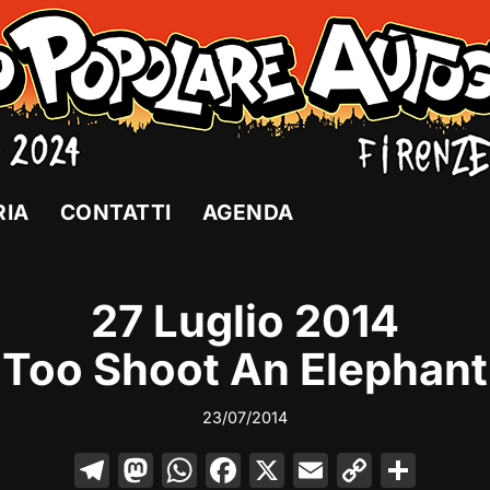
RIA
CONTATTI
AGENDA
27 Luglio 2014
Too Shoot An Elephant
23/07/2014
T
M
W
F
X
E
C
C