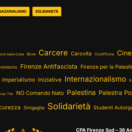
NAZIONALISMO
SOLIDARIETÀ
Carcere
Cin
Carovita
Boxe
Ciclofficina
one Italia-Cuba
Firenze Antifascista
Firenze per la Palest
minismo
Internazionalismo
Imperialismo
Iniziative
I
Palestina
Palestra Po
NO Comando Nato
uay Thai
Solidarietà
curezza
Studenti Autorga
Sinigaglia
CPA Firenze Sud – 36 An