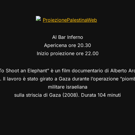
el
a
h
a
m
o
o
e
st
at
c
ai
p
n
gr
o
s
e
l
y
di
a
d
A
b
Li
vi
Al Bar Inferno
m
o
p
o
n
di
Apericena ore 20.30
n
p
o
k
Inizio proiezione ore 22.00
k
To Shoot an Elephant” è un film documentario di Alberto Ar
Il lavoro è stato girato a Gaza durante l’operazione “piomb
militare israeliana
sulla striscia di Gaza (2008). Durata 104 minuti