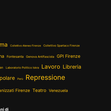
ema
Collettivo Spartaco Firenze
Collettivo Ateneo Firenze
ina
GPI Firenze
Fontesanta
Genova Antifascista
Lavoro
Libreria
ran
Laboratorio Politico Iskra
Repressione
polare
Perù
Teatro
nizzati Firenze
Venezuela
ni di