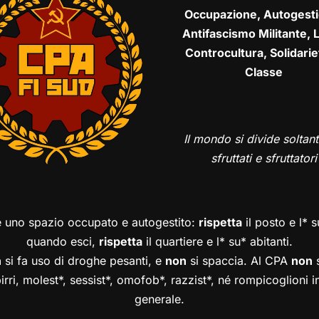
Occupazione, Autogesti
Antifascismo Militante, L
Controcultura, Solidarie
Classe
Il mondo si divide soltant
sfruttati e sfruttatori
è uno spazio occupato e autogestito:
rispetta
il posto e l* 
quando esci,
rispetta
il quartiere e l* su* abitanti.
n
si fa uso di droghe pesanti, e
non
si spaccia. Al CPA
non
s
birri, molest*, sessist*, omofob*, razzist*, né rompicoglioni 
generale.