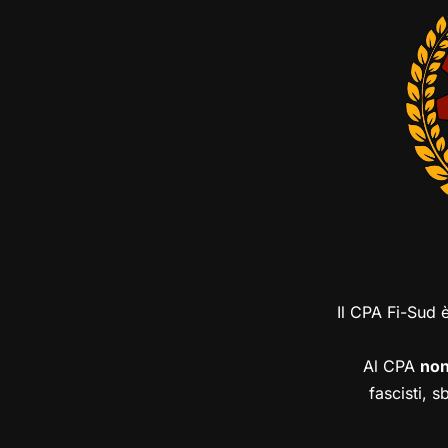
Il CPA Fi-Sud 
Al CPA
no
fascisti, s