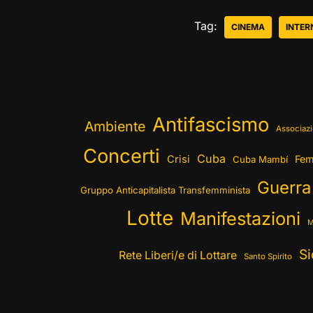
Tag:
CINEMA
INTER
Antifascismo
Ambiente
Associazi
Concerti
Cuba
Crisi
Fem
Cuba Mambí
Guerra
Gruppo Anticapitalista Transfemminista
Lotte
Manifestazioni
M
Si
Rete Liberi/e di Lottare
Santo Spirito