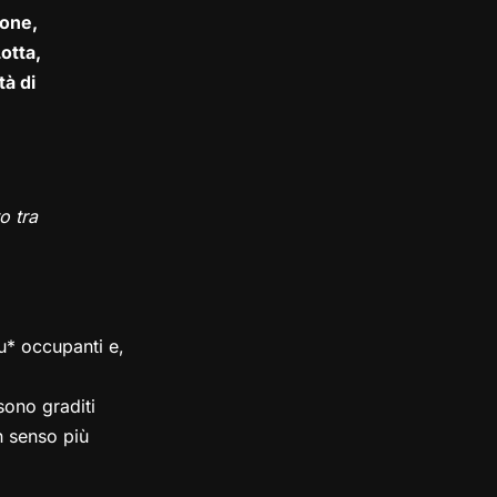
one,
otta,
tà di
o tra
su* occupanti e,
ono graditi
in senso più