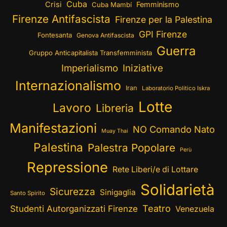
Cuba
Crisi
Femminismo
Cuba Mambí
Firenze Antifascista
Firenze per la Palestina
GPI Firenze
Fontesanta
Genova Antifascista
Guerra
Gruppo Anticapitalista Transfemminista
Imperialismo
Iniziative
Internazionalismo
Iran
Laboratorio Politico Iskra
Lotte
Lavoro
Libreria
Manifestazioni
NO Comando Nato
Muay Thai
Palestina
Palestra Popolare
Perù
Repressione
Rete Liberi/e di Lottare
Solidarietà
Sicurezza
Sinigaglia
Santo Spirito
Teatro
Studenti Autorganizzati Firenze
Venezuela