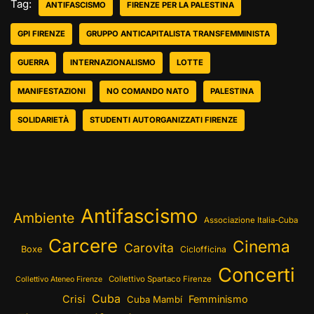
Tag:
ANTIFASCISMO
FIRENZE PER LA PALESTINA
GPI FIRENZE
GRUPPO ANTICAPITALISTA TRANSFEMMINISTA
GUERRA
INTERNAZIONALISMO
LOTTE
MANIFESTAZIONI
NO COMANDO NATO
PALESTINA
SOLIDARIETÀ
STUDENTI AUTORGANIZZATI FIRENZE
Antifascismo
Ambiente
Associazione Italia-Cuba
Carcere
Cinema
Carovita
Boxe
Ciclofficina
Concerti
Collettivo Spartaco Firenze
Collettivo Ateneo Firenze
Cuba
Crisi
Femminismo
Cuba Mambí