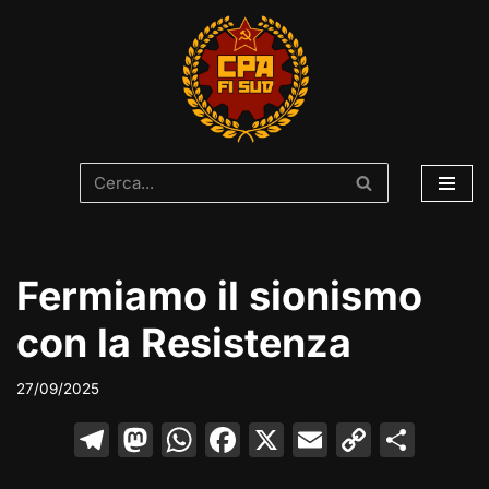
Vai
al
contenuto
Fermiamo il sionismo
con la Resistenza
27/09/2025
T
M
W
F
X
E
C
C
el
a
h
a
m
o
o