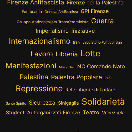
Firenze Antifascista
Firenze per la Palestina
GPI Firenze
Fontesanta
Genova Antifascista
Guerra
Gruppo Anticapitalista Transfemminista
Imperialismo
Iniziative
Internazionalismo
Iran
Laboratorio Politico Iskra
Lotte
Lavoro
Libreria
Manifestazioni
NO Comando Nato
Muay Thai
Palestina
Palestra Popolare
Perù
Repressione
Rete Liberi/e di Lottare
Solidarietà
Sicurezza
Sinigaglia
Santo Spirito
Teatro
Studenti Autorganizzati Firenze
Venezuela