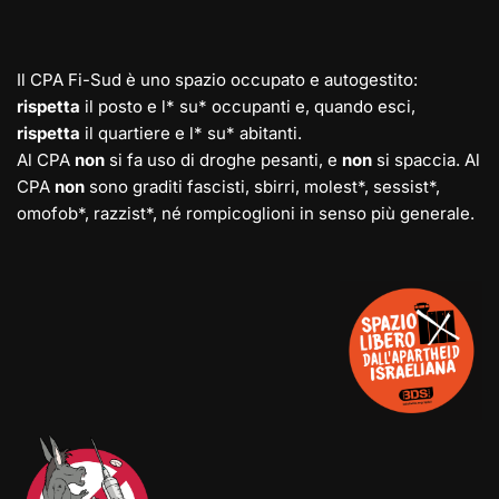
Il CPA Fi-Sud è uno spazio occupato e autogestito:
rispetta
il posto e l* su* occupanti e, quando esci,
rispetta
il quartiere e l* su* abitanti.
Al CPA
non
si fa uso di droghe pesanti, e
non
si spaccia. Al
CPA
non
sono graditi fascisti, sbirri, molest*, sessist*,
omofob*, razzist*, né rompicoglioni in senso più generale.