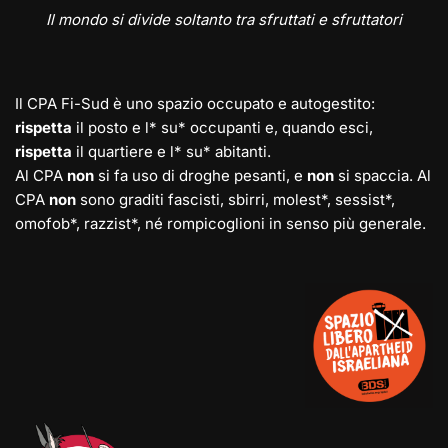
Il mondo si divide soltanto tra sfruttati e sfruttatori
Il CPA Fi-Sud è uno spazio occupato e autogestito:
rispetta
il posto e l* su* occupanti e, quando esci,
rispetta
il quartiere e l* su* abitanti.
Al CPA
non
si fa uso di droghe pesanti, e
non
si spaccia. Al
CPA
non
sono graditi fascisti, sbirri, molest*, sessist*,
omofob*, razzist*, né rompicoglioni in senso più generale.