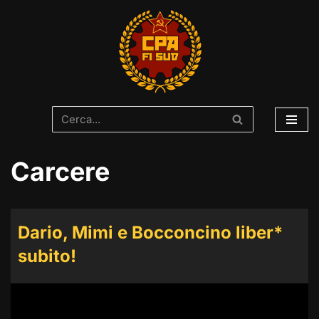
Vai
al
contenuto
Carcere
Dario, Mimi e Bocconcino liber*
subito!