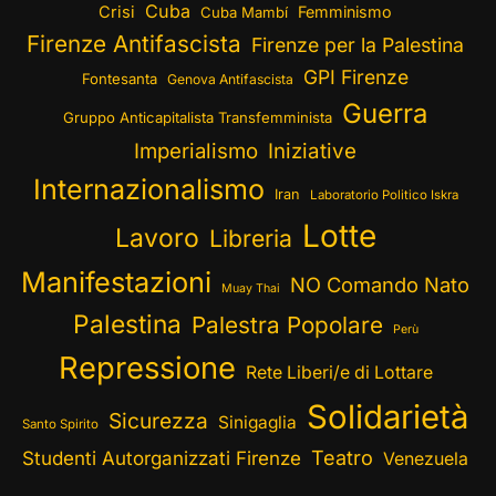
Cuba
Crisi
Femminismo
Cuba Mambí
Firenze Antifascista
Firenze per la Palestina
GPI Firenze
Fontesanta
Genova Antifascista
Guerra
Gruppo Anticapitalista Transfemminista
Imperialismo
Iniziative
Internazionalismo
Iran
Laboratorio Politico Iskra
Lotte
Lavoro
Libreria
Manifestazioni
NO Comando Nato
Muay Thai
Palestina
Palestra Popolare
Perù
Repressione
Rete Liberi/e di Lottare
Solidarietà
Sicurezza
Sinigaglia
Santo Spirito
Teatro
Studenti Autorganizzati Firenze
Venezuela