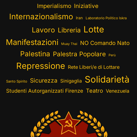
Imperialismo
Iniziative
Internazionalismo
Iran
Laboratorio Politico Iskra
Lotte
Lavoro
Libreria
Manifestazioni
NO Comando Nato
Muay Thai
Palestina
Palestra Popolare
Perù
Repressione
Rete Liberi/e di Lottare
Solidarietà
Sicurezza
Sinigaglia
Santo Spirito
Teatro
Studenti Autorganizzati Firenze
Venezuela