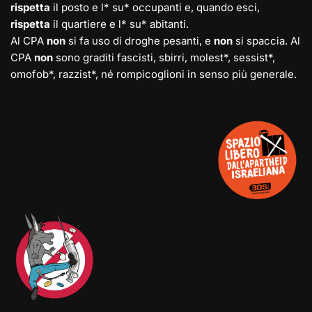
rispetta
il posto e l* su* occupanti e, quando esci,
rispetta
il quartiere e l* su* abitanti.
Al CPA
non
si fa uso di droghe pesanti, e
non
si spaccia. Al
CPA
non
sono graditi fascisti, sbirri, molest*, sessist*,
omofob*, razzist*, né rompicoglioni in senso più generale.