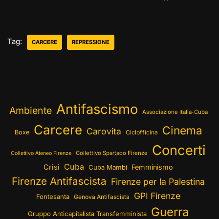
Tag:
CARCERE
REPRESSIONE
Antifascismo
Ambiente
Associazione Italia-Cuba
Carcere
Cinema
Carovita
Boxe
Ciclofficina
Concerti
Collettivo Spartaco Firenze
Collettivo Ateneo Firenze
Cuba
Crisi
Femminismo
Cuba Mambí
Firenze Antifascista
Firenze per la Palestina
GPI Firenze
Fontesanta
Genova Antifascista
Guerra
Gruppo Anticapitalista Transfemminista