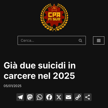
Vai
al
contenuto
Già due suicidi in
carcere nel 2025
05/01/2025
T
M
W
F
X
E
C
C
el
a
h
a
m
o
o