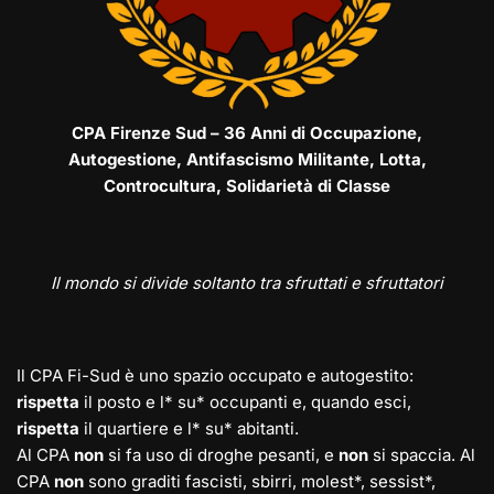
CPA Firenze Sud – 36 Anni di Occupazione,
Autogestione, Antifascismo Militante, Lotta,
Controcultura, Solidarietà di Classe
Il mondo si divide soltanto tra sfruttati e sfruttatori
Il CPA Fi-Sud è uno spazio occupato e autogestito:
rispetta
il posto e l* su* occupanti e, quando esci,
rispetta
il quartiere e l* su* abitanti.
Al CPA
non
si fa uso di droghe pesanti, e
non
si spaccia. Al
CPA
non
sono graditi fascisti, sbirri, molest*, sessist*,