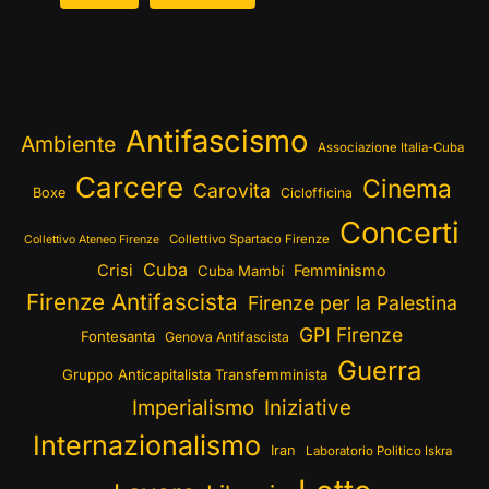
Antifascismo
Ambiente
Associazione Italia-Cuba
Carcere
Cinema
Carovita
Boxe
Ciclofficina
Concerti
Collettivo Spartaco Firenze
Collettivo Ateneo Firenze
Cuba
Crisi
Femminismo
Cuba Mambí
Firenze Antifascista
Firenze per la Palestina
GPI Firenze
Fontesanta
Genova Antifascista
Guerra
Gruppo Anticapitalista Transfemminista
Imperialismo
Iniziative
Internazionalismo
Iran
Laboratorio Politico Iskra