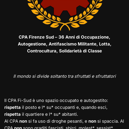
CPA Firenze Sud – 36 Anni di Occupazione,
Autogestione, Antifascismo Militante, Lotta,
Controcultura, Solidarietà di Classe
Il mondo si divide soltanto tra sfruttati e sfruttatori
Il CPA Fi-Sud è uno spazio occupato e autogestito:
rispetta
il posto e l* su* occupanti e, quando esci,
rispetta
il quartiere e l* su* abitanti.
Al CPA
non
si fa uso di droghe pesanti, e
non
si spaccia. Al
CPA
non
sono graditi fascisti, sbirri, molest*, sessist*,