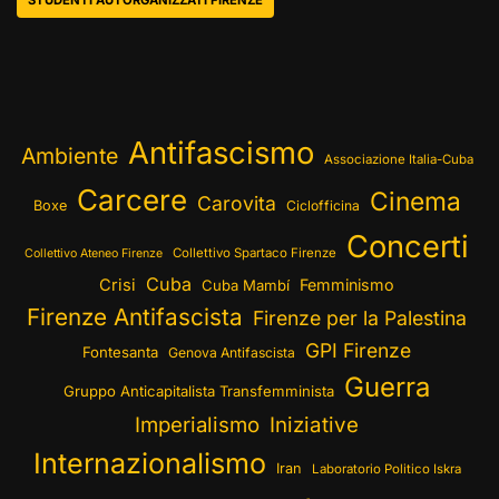
STUDENTI AUTORGANIZZATI FIRENZE
Antifascismo
Ambiente
Associazione Italia-Cuba
Carcere
Cinema
Carovita
Boxe
Ciclofficina
Concerti
Collettivo Spartaco Firenze
Collettivo Ateneo Firenze
Cuba
Crisi
Femminismo
Cuba Mambí
Firenze Antifascista
Firenze per la Palestina
GPI Firenze
Fontesanta
Genova Antifascista
Guerra
Gruppo Anticapitalista Transfemminista
Imperialismo
Iniziative
Internazionalismo
Iran
Laboratorio Politico Iskra