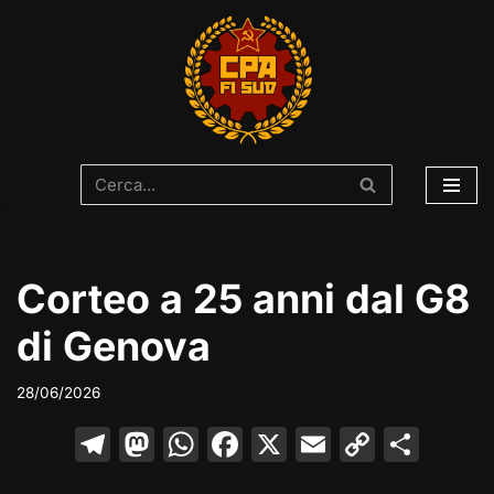
Vai
al
contenuto
Corteo a 25 anni dal G8
di Genova
28/06/2026
T
M
W
F
X
E
C
C
el
a
h
a
m
o
o