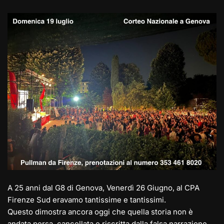
e
st
at
c
ai
p
n
gr
o
s
e
l
y
di
a
d
A
b
Li
vi
m
o
p
o
n
di
n
p
o
k
k
A 25 anni dal G8 di Genova, Venerdì 26 Giugno, al CPA
Firenze Sud eravamo tantissime e tantissimi.
Questo dimostra ancora oggi che quella storia non è
andata persa, cancellata e riscritta dalla falsa narrazione