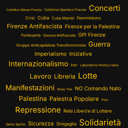
Concerti
Collettivo Spartaco Firenze
Collettivo Ateneo Firenze
Cuba
Crisi
Femminismo
Cuba Mambí
Firenze Antifascista
Firenze per la Palestina
GPI Firenze
Fontesanta
Genova Antifascista
Guerra
Gruppo Anticapitalista Transfemminista
Imperialismo
Iniziative
Internazionalismo
Iran
Laboratorio Politico Iskra
Lotte
Lavoro
Libreria
Manifestazioni
NO Comando Nato
Muay Thai
Palestina
Palestra Popolare
Perù
Repressione
Rete Liberi/e di Lottare
Solidarietà
Sicurezza
Sinigaglia
Santo Spirito