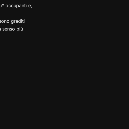
su* occupanti e,
ono graditi
in senso più