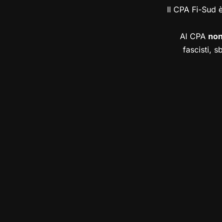
Il CPA Fi-Sud 
Al CPA
no
fascisti, s