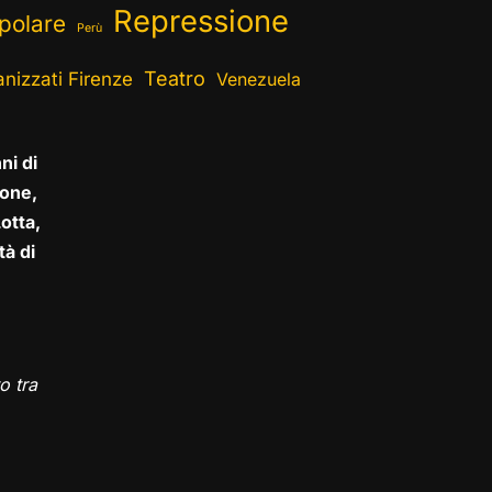
Repressione
polare
Perù
Teatro
nizzati Firenze
Venezuela
ni di
one,
otta,
tà di
o tra