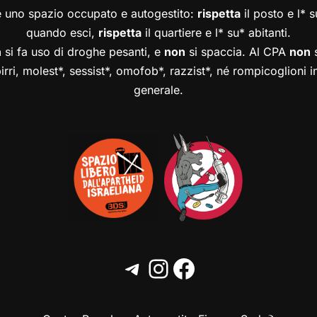
è uno spazio occupato e autogestito:
rispetta
il posto e l* 
quando esci,
rispetta
il quartiere e l* su* abitanti.
n
si fa uso di droghe pesanti, e
non
si spaccia. Al CPA
non
s
birri, molest*, sessist*, omofob*, razzist*, né rompicoglioni 
generale.