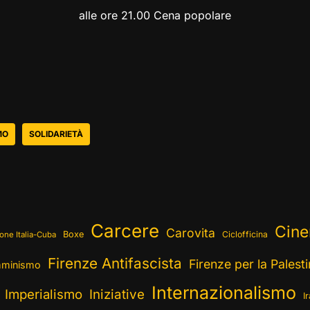
alle ore 21.00 Cena popolare
MO
SOLIDARIETÀ
Carcere
Cin
Carovita
Boxe
Ciclofficina
one Italia-Cuba
Firenze Antifascista
Firenze per la Palest
minismo
Internazionalismo
Imperialismo
Iniziative
I