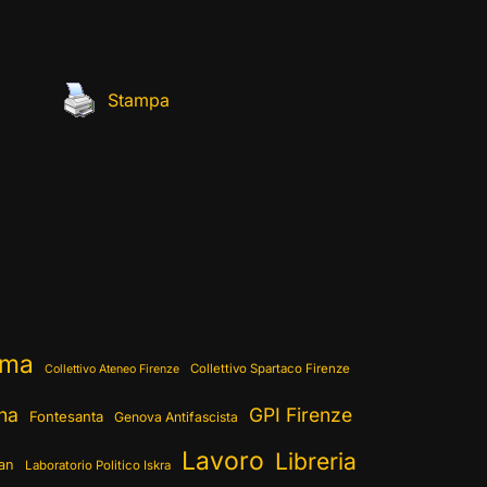
Stampa
ema
Collettivo Spartaco Firenze
Collettivo Ateneo Firenze
ina
GPI Firenze
Fontesanta
Genova Antifascista
Lavoro
Libreria
ran
Laboratorio Politico Iskra