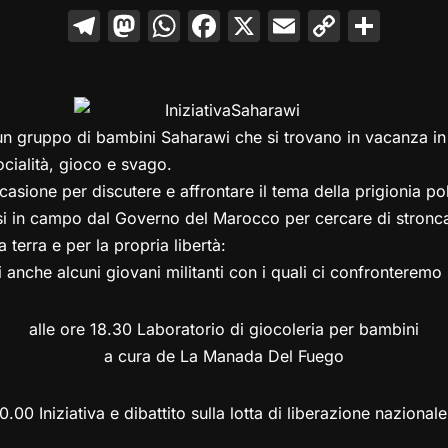
T
M
W
F
X
E
C
C
el
a
h
a
m
o
o
e
st
at
c
ai
p
n
gr
o
s
e
l
y
di
 un gruppo di bambini Saharawi che si trovano in vacanza i
a
d
A
b
Li
vi
cialità, gioco e svago.
m
o
p
o
n
di
sione per discutere e affrontare il tema della prigionia poli
n
p
o
k
si in campo dal Governo del Marocco per cercare di stronca
k
 terra e per la propria libertà:
i anche alcuni giovani militanti con i quali ci confronteremo
alle ore 18.30 Laboratorio di giocoleria per bambini
a cura de La Manada Del Fuego
0.00 Iniziativa e dibattito sulla lotta di liberazione naziona