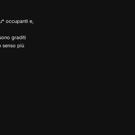
su* occupanti e,
ono graditi
in senso più