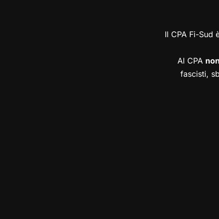
Il CPA Fi-Sud 
Al CPA
no
fascisti, s