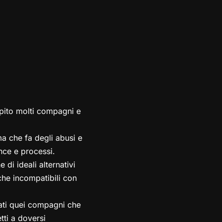
lpito molti compagni e
a che fa degli abusi e
nce e processi.
di ideali alternativi
iche incompatibili con
lati quei compagni che
tti a doversi