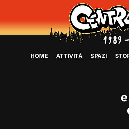
Vai
al
contenuto
HOME
ATTIVITÀ
SPAZI
STO
e