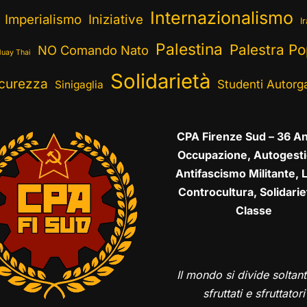
Internazionalismo
Imperialismo
Iniziative
I
Palestina
Palestra Po
NO Comando Nato
uay Thai
Solidarietà
curezza
Studenti Autorga
Sinigaglia
CPA Firenze Sud – 36 An
Occupazione, Autogesti
Antifascismo Militante, L
Controcultura, Solidarie
Classe
Il mondo si divide soltant
sfruttati e sfruttatori