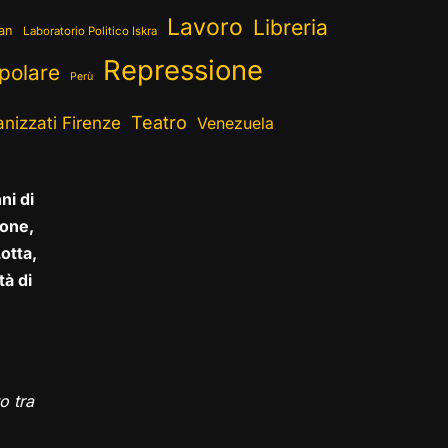
Lavoro
Libreria
ran
Laboratorio Politico Iskra
Repressione
polare
Perù
Teatro
nizzati Firenze
Venezuela
ni di
one,
otta,
tà di
o tra