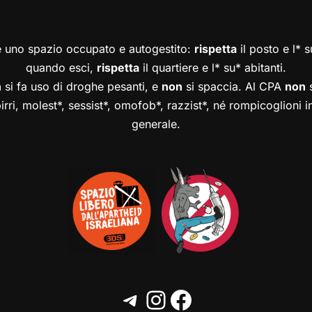
è uno spazio occupato e autogestito:
rispetta
il posto e l* 
quando esci,
rispetta
il quartiere e l* su* abitanti.
n
si fa uso di droghe pesanti, e
non
si spaccia. Al CPA
non
s
birri, molest*, sessist*, omofob*, razzist*, né rompicoglioni 
generale.