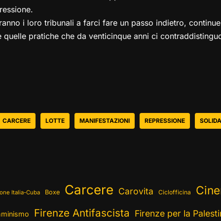
ressione.
nno i loro tribunali a farci fare un passo indietro, continue
e quelle pratiche che da venticinque anni ci contraddistingu
CARCERE
LOTTE
MANIFESTAZIONI
REPRESSIONE
SOLIDA
Carcere
Cin
Carovita
Boxe
Ciclofficina
one Italia-Cuba
Firenze Antifascista
Firenze per la Palest
minismo