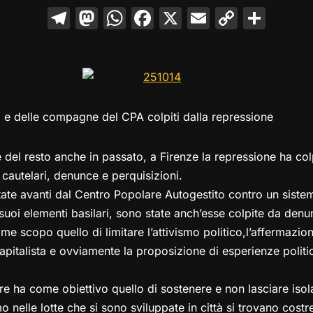
T
M
W
F
X
E
C
C
el
a
h
a
m
o
o
e
st
at
c
ai
p
n
gr
o
s
e
l
y
di
a
d
A
b
Li
vi
 e delle compagne del CPA colpiti dalla repressione
m
o
p
o
n
di
n
p
o
k
e del resto anche in passato, a Firenze la repressione ha co
k
autelari, denunce e perquisizioni.
ate avanti dal Centro Popolare Autogestito contro un sistem
 suoi elementi basilari, sono state anch’esse colpite da denu
 scopo quello di limitare l’attivismo politico,l’affermazione 
 capitalista e ovviamente la proposizione di esperienze polit
re ha come obiettivo quello di sostenere e non lasciare iso
o nelle lotte che si sono sviluppate in città si trovano costre