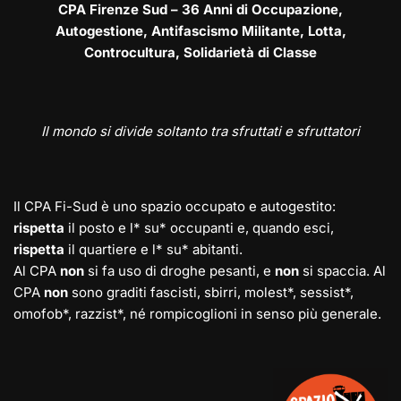
CPA Firenze Sud – 36 Anni di Occupazione,
Autogestione, Antifascismo Militante, Lotta,
Controcultura, Solidarietà di Classe
Il mondo si divide soltanto tra sfruttati e sfruttatori
Il CPA Fi-Sud è uno spazio occupato e autogestito:
rispetta
il posto e l* su* occupanti e, quando esci,
rispetta
il quartiere e l* su* abitanti.
Al CPA
non
si fa uso di droghe pesanti, e
non
si spaccia. Al
CPA
non
sono graditi fascisti, sbirri, molest*, sessist*,
omofob*, razzist*, né rompicoglioni in senso più generale.