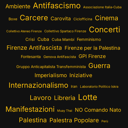
Antifascismo
Ambiente
Associazione Italia-Cuba
Carcere
Cinema
Carovita
Boxe
Ciclofficina
Concerti
Collettivo Spartaco Firenze
Collettivo Ateneo Firenze
Cuba
Crisi
Femminismo
Cuba Mambí
Firenze Antifascista
Firenze per la Palestina
GPI Firenze
Fontesanta
Genova Antifascista
Guerra
Gruppo Anticapitalista Transfemminista
Imperialismo
Iniziative
Internazionalismo
Iran
Laboratorio Politico Iskra
Lotte
Lavoro
Libreria
Manifestazioni
NO Comando Nato
Muay Thai
Palestina
Palestra Popolare
Perù