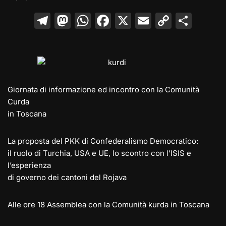
T
M
W
F
X
E
C
C
el
a
h
a
m
o
o
e
st
at
c
ai
p
n
gr
o
s
e
l
y
di
a
d
A
b
Li
vi
Giornata di informazione ed incontro con la Comunità
m
o
p
o
n
di
Curda
n
p
o
k
in Toscana
k
La proposta del PKK di Confederalismo Democratico:
il ruolo di Turchia, USA e UE, lo scontro con l’ISIS e
l’esperienza
di governo dei cantoni del Rojava
Alle ore 18 Assemblea con la Comunità kurda in Toscana