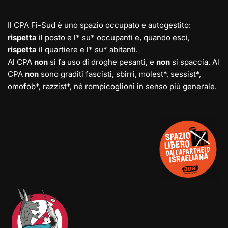
Il CPA Fi-Sud è uno spazio occupato e autogestito:
rispetta
il posto e l* su* occupanti e, quando esci,
rispetta
il quartiere e l* su* abitanti.
Al CPA
non
si fa uso di droghe pesanti, e
non
si spaccia. Al
CPA
non
sono graditi fascisti, sbirri, molest*, sessist*,
omofob*, razzist*, né rompicoglioni in senso più generale.