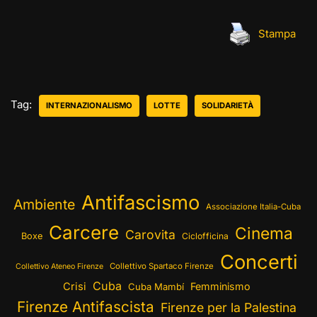
Stampa
Tag:
INTERNAZIONALISMO
LOTTE
SOLIDARIETÀ
Antifascismo
Ambiente
Associazione Italia-Cuba
Carcere
Cinema
Carovita
Boxe
Ciclofficina
Concerti
Collettivo Spartaco Firenze
Collettivo Ateneo Firenze
Cuba
Crisi
Femminismo
Cuba Mambí
Firenze Antifascista
Firenze per la Palestina