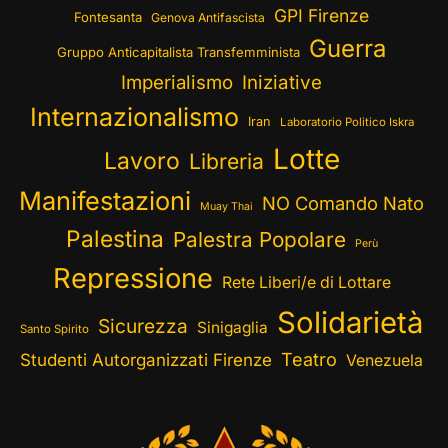
GPI Firenze
Fontesanta
Genova Antifascista
Guerra
Gruppo Anticapitalista Transfemminista
Imperialismo
Iniziative
Internazionalismo
Iran
Laboratorio Politico Iskra
Lotte
Lavoro
Libreria
Manifestazioni
NO Comando Nato
Muay Thai
Palestina
Palestra Popolare
Perù
Repressione
Rete Liberi/e di Lottare
Solidarietà
Sicurezza
Sinigaglia
Santo Spirito
Teatro
Studenti Autorganizzati Firenze
Venezuela