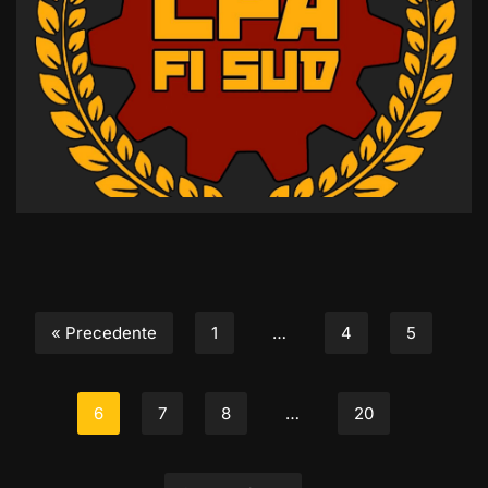
« Precedente
1
…
4
5
6
7
8
…
20