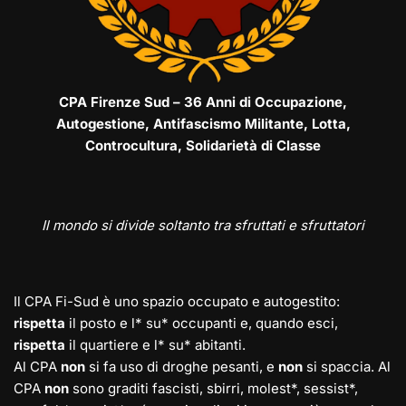
CPA Firenze Sud – 36 Anni di Occupazione,
Autogestione, Antifascismo Militante, Lotta,
Controcultura, Solidarietà di Classe
Il mondo si divide soltanto tra sfruttati e sfruttatori
Il CPA Fi-Sud è uno spazio occupato e autogestito:
rispetta
il posto e l* su* occupanti e, quando esci,
rispetta
il quartiere e l* su* abitanti.
Al CPA
non
si fa uso di droghe pesanti, e
non
si spaccia. Al
CPA
non
sono graditi fascisti, sbirri, molest*, sessist*,