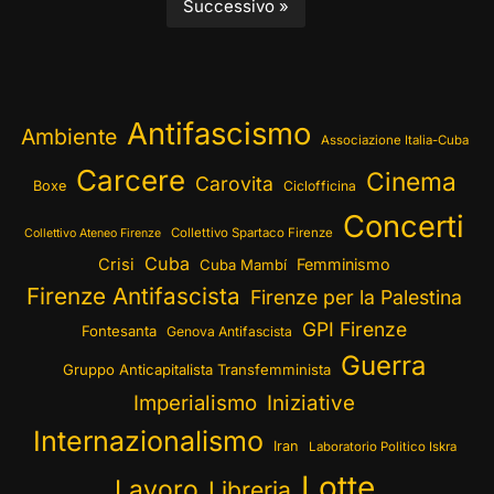
Successivo »
Antifascismo
Ambiente
Associazione Italia-Cuba
Carcere
Cinema
Carovita
Boxe
Ciclofficina
Concerti
Collettivo Spartaco Firenze
Collettivo Ateneo Firenze
Cuba
Crisi
Femminismo
Cuba Mambí
Firenze Antifascista
Firenze per la Palestina
GPI Firenze
Fontesanta
Genova Antifascista
Guerra
Gruppo Anticapitalista Transfemminista
Imperialismo
Iniziative
Internazionalismo
Iran
Laboratorio Politico Iskra
Lotte
Lavoro
Libreria