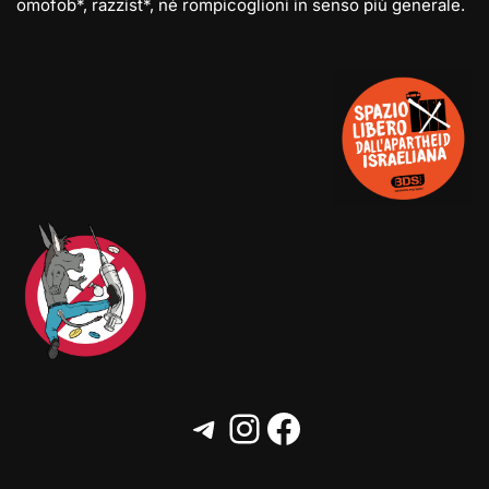
omofob*, razzist*, né rompicoglioni in senso più generale.