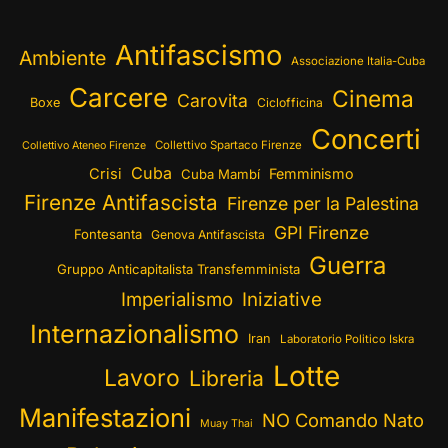
Antifascismo
Ambiente
Associazione Italia-Cuba
Carcere
Cinema
Carovita
Boxe
Ciclofficina
Concerti
Collettivo Spartaco Firenze
Collettivo Ateneo Firenze
Cuba
Crisi
Femminismo
Cuba Mambí
Firenze Antifascista
Firenze per la Palestina
GPI Firenze
Fontesanta
Genova Antifascista
Guerra
Gruppo Anticapitalista Transfemminista
Imperialismo
Iniziative
Internazionalismo
Iran
Laboratorio Politico Iskra
Lotte
Lavoro
Libreria
Manifestazioni
NO Comando Nato
Muay Thai