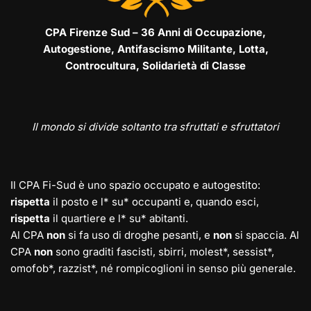
CPA Firenze Sud – 36 Anni di Occupazione,
Autogestione, Antifascismo Militante, Lotta,
Controcultura, Solidarietà di Classe
Il mondo si divide soltanto tra sfruttati e sfruttatori
Il CPA Fi-Sud è uno spazio occupato e autogestito:
rispetta
il posto e l* su* occupanti e, quando esci,
rispetta
il quartiere e l* su* abitanti.
Al CPA
non
si fa uso di droghe pesanti, e
non
si spaccia. Al
CPA
non
sono graditi fascisti, sbirri, molest*, sessist*,
omofob*, razzist*, né rompicoglioni in senso più generale.