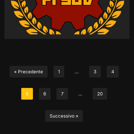
« Precedente
1
…
3
4
5
6
7
…
20
Successivo »