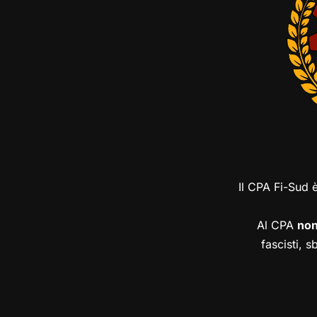
Il CPA Fi-Sud 
Al CPA
no
fascisti, s