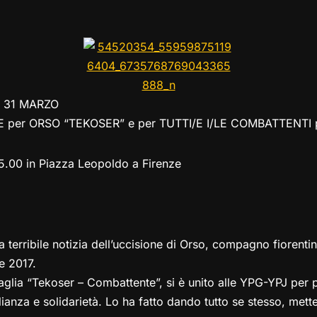
el
a
h
a
m
o
o
e
st
at
c
ai
p
n
gr
o
s
e
l
y
di
a
d
A
b
Li
vi
m
o
p
o
n
di
 31 MARZO
n
p
o
k
per ORSO “TEKOSER” e per TUTTI/E I/LE COMBATTENTI pe
k
.00 in Piazza Leopoldo a Firenze
la terribile notizia dell’uccisione di Orso, compagno fiorentino
e 2017.
glia “Tekoser – Combattente”, si è unito alle YPG-YPJ per po
glianza e solidarietà. Lo ha fatto dando tutto se stesso, mett