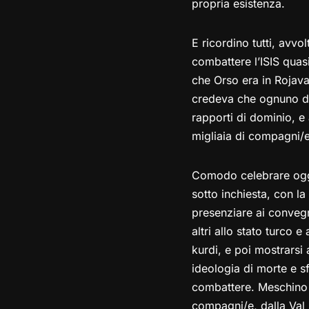
propria esistenza.
E ricordino tutti, avv
combattere l’ISIS quasi
che Orso era in Rojava 
credeva che ognuno di 
rapporti di dominio, e
migliaia di compagni/e k
Comodo celebrare oggi 
sotto inchiesta, con l
presenziare ai convegn
altri allo stato turco
kurdi, e poi mostrarsi 
ideologia di morte e s
combattere. Meschino e
compagni/e, dalla Val S