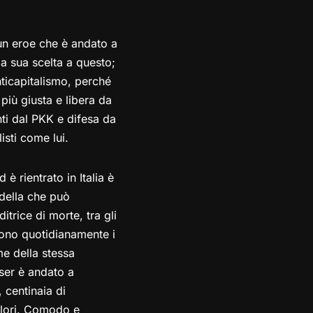
 un eroe che è andato a
la sua scelta a questo;
nticapitalismo, perché
più giusta e libera da
nti dal PKK e difesa da
isti come lui.
 rientrato in Italia è
rdella che può
trice di morte, tra gli
mono quotidianamente i
me della stessa
ser è andato a
 centinaia di
valori. Comodo e