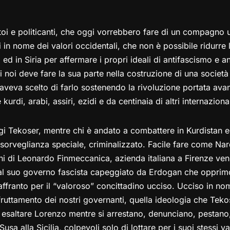
oltoi e politicanti, che oggi vorrebbero fare di un compagno
 in nome dei valori occidentali, che non è possibile ridurre 
ed in Siria per affermare i propri ideali di antifascismo e a
noi deve fare la sua parte nella costruzione di una società 
 aveva scelto di farlo sostenendo la rivoluzione portata ava
urdi, arabi, assiri, ezidi e da centinaia di altri internazional
Tekoser, mentre chi è andato a combattere in Kurdistan ed è
a sorveglianza speciale, criminalizzato. Facile fare come Na
i di Leonardo Finmeccanica, azienda italiana a Firenze vendi
 e al suo governo fascista capeggiato da Erdogan che oppri
affranto per il “valoroso” concittadino ucciso. Ucciso in no
fruttamento dei nostri governanti, quella ideologia che Teko
saltare Lorenzo mentre si arrestano, denunciano, pestano,
usa alla Sicilia, colpevoli solo di lottare per i suoi stessi 