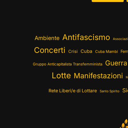
Antifascismo
Ambiente
Associazi
Concerti
Cuba
Crisi
Fem
Cuba Mambí
Guerra
Gruppo Anticapitalista Transfemminista
Lotte
Manifestazioni
M
Si
Rete Liberi/e di Lottare
Santo Spirito