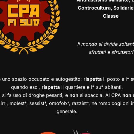
Controcultura, Solidarie
Classe
Il mondo si divide soltant
sfruttati e sfruttatori
è uno spazio occupato e autogestito:
rispetta
il posto e l* 
quando esci,
rispetta
il quartiere e l* su* abitanti.
n
si fa uso di droghe pesanti, e
non
si spaccia. Al CPA
non
s
birri, molest*, sessist*, omofob*, razzist*, né rompicoglioni 
generale.