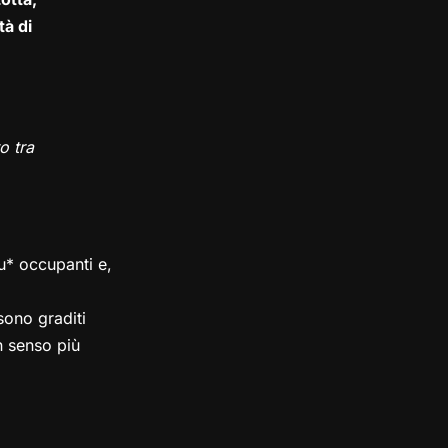
tà di
o tra
su* occupanti e,
ono graditi
in senso più