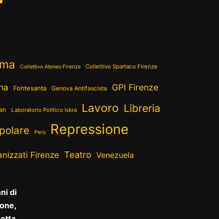
ema
Collettivo Spartaco Firenze
Collettivo Ateneo Firenze
ina
GPI Firenze
Fontesanta
Genova Antifascista
Lavoro
Libreria
ran
Laboratorio Politico Iskra
Repressione
polare
Perù
Teatro
nizzati Firenze
Venezuela
ni di
one,
otta,