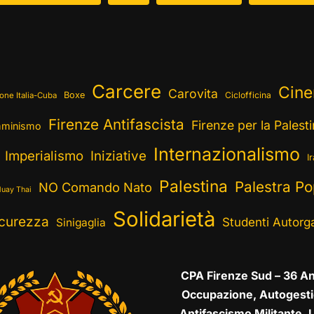
Carcere
Cin
Carovita
Boxe
Ciclofficina
one Italia-Cuba
Firenze Antifascista
Firenze per la Palest
minismo
Internazionalismo
Imperialismo
Iniziative
I
Palestina
Palestra Po
NO Comando Nato
uay Thai
Solidarietà
curezza
Studenti Autorga
Sinigaglia
CPA Firenze Sud – 36 An
Occupazione, Autogesti
Antifascismo Militante, L