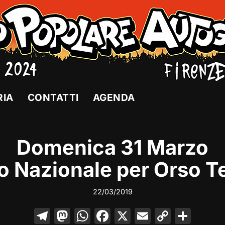
RIA
CONTATTI
AGENDA
Domenica 31 Marzo
o Nazionale per Orso T
22/03/2019
T
M
W
F
X
E
C
C