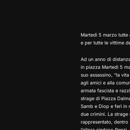
Martedì 5 marzo tutte e
e per tutte le vittime d
Ad un anno di distanza
in piazza Martedì 5 ma
suo assassino, “la vit
agli amici e alla comun
armata fascista e raz
strage di Piazza Dalma
Samb e Diop e ferì in 
due crimini. La strage 
rappresentato, dentro
l’allora sindaco Renzi,