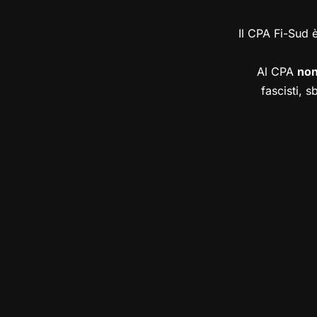
Il CPA Fi-Sud 
Al CPA
no
fascisti, s