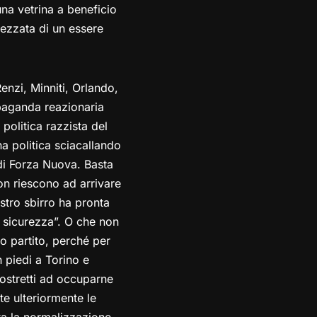
una vetrina a beneficio
pezzata di un essere
nzi, Minniti, Orlando,
opaganda reazionaria
olitica razzista del
na politica sciacallando
i di Forza Nuova. Basta
on riescono ad arrivare
istro sbirro ha pronta
o sicurezza”. O che non
suo partito, perché per
 piedi a Torino e
ostretti ad occuparne
e ulteriormente le