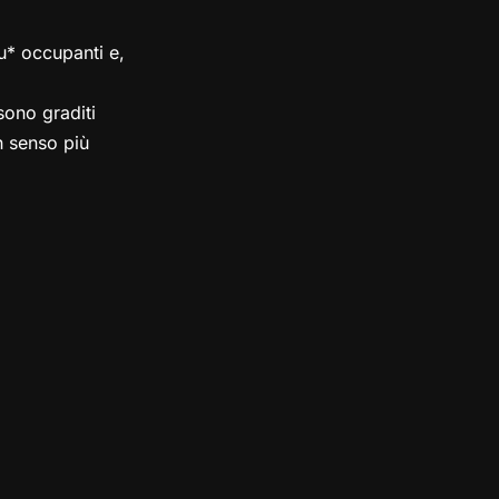
su* occupanti e,
ono graditi
in senso più