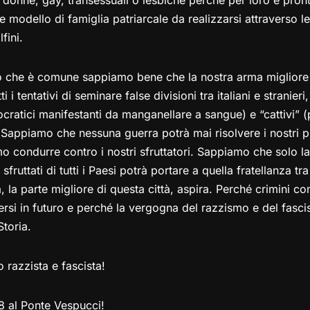
donne, gay, transessuali o lesbiche perché per loro è pron
e modello di famiglia patriarcale da realizzarsi attraverso 
fini.
o che è comune sappiamo bene che la nostra arma migliore è
i i tentativi di seminare false divisioni tra italiani e stranieri
cratici manifestanti da manganellare a sangue) e “cattivi” (
. Sappiamo che nessuna guerra potrà mai risolvere i nostri p
o condurre contro i nostri sfruttatori. Sappiamo che solo la
i sfruttati di tutti i Paesi potrà portare a quella fratellanza tr
, la parte migliore di questa città, aspira. Perché crimini co
rsi in futuro e perché la vergogna del razzismo e del fasci
Storia.
 razzista e fascista!
8 al Ponte Vespucci!