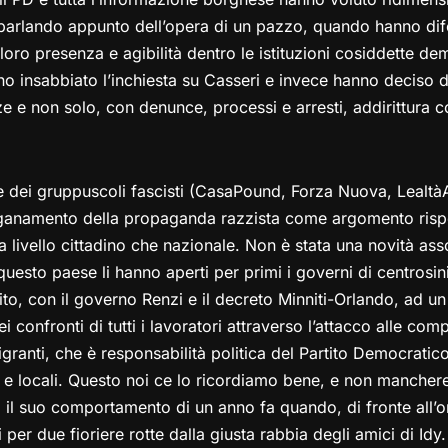
arlando appunto dell’opera di un pazzo, quando hanno difes
 loro presenza e agibilità dentro le istituzioni cosiddette 
no insabbiato l’inchiesta su Casseri e invece hanno deciso d
enze e non solo, con denunce, processi e arresti, addirittura 
ne dei gruppuscoli fascisti (CasaPound, Forza Nuova, Lealtà
ganamento della propaganda razzista come argomento rispet
 a livello cittadino che nazionale. Non è stata una novità asso
 questo paese li hanno aperti per primi i governi di centrosin
ito, con il governo Renzi e il decreto Minniti-Orlando, ad un 
ei confronti di tutti i lavoratori attraverso l’attacco alle com
ranti, che è responsabilità politica del Partito Democratico 
li e locali. Questo noi ce lo ricordiamo bene, e non manche
la il suo comportamento di un anno fa quando, di fronte all’
 per due fioriere rotte dalla giusta rabbia degli amici di Idy.