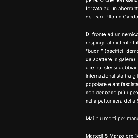
pene. O che non siano 
forzata ad un aberrant
dei vari Pillon e Gandol
Di fronte ad un nemic
respinga al mittente tutt
“buoni” (pacifici, demo
da sbattere in galera)
che noi stessi dobbiam
internazionalista tra gl
popolare e antifascista
non debbano più ripete
nella pattumiera della 
Mai più morti per mano
Martedì 5 Marzo ore 1