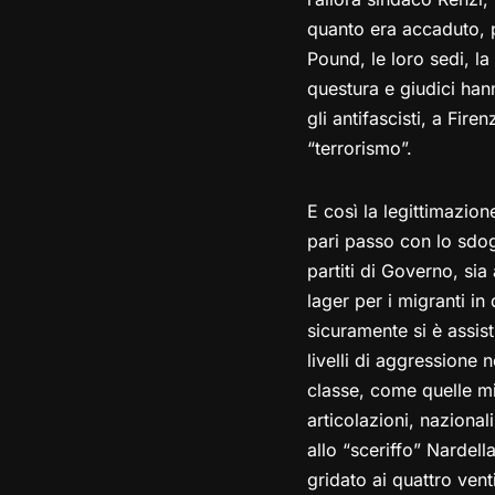
quanto era accaduto, p
Pound, le loro sedi, la
questura e giudici han
gli antifascisti, a Fir
“terrorismo”.
E così la legittimazio
pari passo con lo sdo
partiti di Governo, sia
lager per i migranti in
sicuramente si è assist
livelli di aggressione n
classe, come quelle mig
articolazioni, naziona
allo “sceriffo” Nardel
gridato ai quattro venti