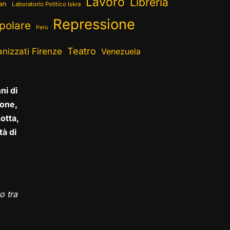
Lavoro
Libreria
ran
Laboratorio Politico Iskra
Repressione
polare
Perù
Teatro
nizzati Firenze
Venezuela
ni di
one,
otta,
tà di
o tra