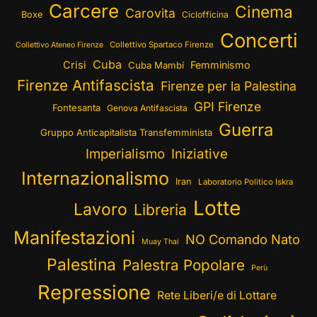
Carcere
Cinema
Carovita
Boxe
Ciclofficina
Concerti
Collettivo Spartaco Firenze
Collettivo Ateneo Firenze
Cuba
Crisi
Femminismo
Cuba Mambí
Firenze Antifascista
Firenze per la Palestina
GPI Firenze
Fontesanta
Genova Antifascista
Guerra
Gruppo Anticapitalista Transfemminista
Imperialismo
Iniziative
Internazionalismo
Iran
Laboratorio Politico Iskra
Lotte
Lavoro
Libreria
Manifestazioni
NO Comando Nato
Muay Thai
Palestina
Palestra Popolare
Perù
Repressione
Rete Liberi/e di Lottare