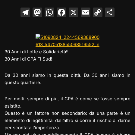
T
M
W
F
X
E
C
C
el
a
h
a
m
o
o
e
st
at
c
ai
p
n
gr
o
s
e
l
y
di
a
d
A
b
Li
vi
30 Anni di Lotte e Solidarietà!!
m
o
p
o
n
di
30 Anni di CPA Fi Sud!
n
p
o
k
Da 30 anni siamo in questa città. Da 30 anni siamo in
k
questo quartiere.
Per molti, sempre di più, il CPA è come se fosse sempre
esistito.
Questo è un fattore non secondario: da una parte è un
elemento di legittimità, dall’altro si corre il rischio di darne
per scontata l’importanza.
Ma per chi vive quotidianamente il CPA invece è chiaro