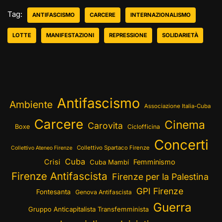
Tag:
ANTIFASCISMO
CARCERE
INTERNAZIONALISMO
LOTTE
MANIFESTAZIONI
REPRESSIONE
SOLIDARIETÀ
Antifascismo
Ambiente
Associazione Italia-Cuba
Carcere
Cinema
Carovita
Boxe
Ciclofficina
Concerti
Collettivo Spartaco Firenze
Collettivo Ateneo Firenze
Cuba
Crisi
Femminismo
Cuba Mambí
Firenze Antifascista
Firenze per la Palestina
GPI Firenze
Fontesanta
Genova Antifascista
Guerra
Gruppo Anticapitalista Transfemminista