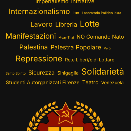
Imperialismo
Iniziative
Internazionalismo
Iran
Laboratorio Politico Iskra
Lotte
Lavoro
Libreria
Manifestazioni
NO Comando Nato
Muay Thai
Palestina
Palestra Popolare
Perù
Repressione
Rete Liberi/e di Lottare
Solidarietà
Sicurezza
Sinigaglia
Santo Spirito
Teatro
Studenti Autorganizzati Firenze
Venezuela