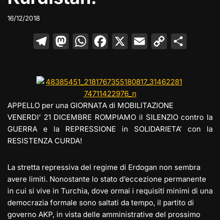
16/12/2018
T
M
W
F
X
E
C
C
el
a
h
a
m
o
o
e
st
at
c
ai
p
n
gr
o
s
e
l
y
di
a
d
A
b
Li
vi
APPELLO per una GIORNATA di MOBILITAZIONE
m
o
p
o
n
di
VENERDI’ 21 DICEMBRE ROMPIAMO il SILENZIO contro la
GUERRA e la REPRESSIONE in SOLIDARIETA’ con la
n
p
o
k
RESISTENZA CURDA!
k
La stretta repressiva del regime di Erdogan non sembra
avere limiti. Nonostante lo stato d’eccezione permanente
in cui si vive in Turchia, dove ormai i requisiti minimi di una
democrazia formale sono saltati da tempo, il partito di
governo AKP, in vista delle amministrative del prossimo