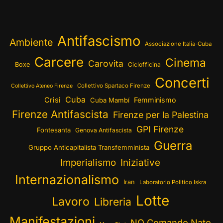
Antifascismo
Ambiente
Associazione Italia-Cuba
Carcere
Cinema
Carovita
Boxe
Ciclofficina
Concerti
Collettivo Spartaco Firenze
Collettivo Ateneo Firenze
Cuba
Crisi
Femminismo
Cuba Mambí
Firenze Antifascista
Firenze per la Palestina
GPI Firenze
Fontesanta
Genova Antifascista
Guerra
Gruppo Anticapitalista Transfemminista
Imperialismo
Iniziative
Internazionalismo
Iran
Laboratorio Politico Iskra
Lotte
Lavoro
Libreria
Manifestazioni
NO Comando Nato