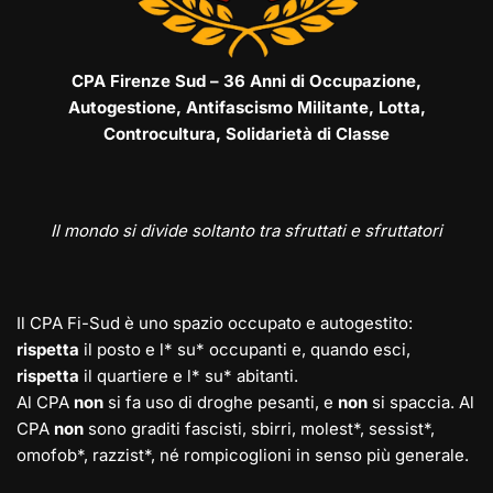
CPA Firenze Sud – 36 Anni di Occupazione,
Autogestione, Antifascismo Militante, Lotta,
Controcultura, Solidarietà di Classe
Il mondo si divide soltanto tra sfruttati e sfruttatori
Il CPA Fi-Sud è uno spazio occupato e autogestito:
rispetta
il posto e l* su* occupanti e, quando esci,
rispetta
il quartiere e l* su* abitanti.
Al CPA
non
si fa uso di droghe pesanti, e
non
si spaccia. Al
CPA
non
sono graditi fascisti, sbirri, molest*, sessist*,
omofob*, razzist*, né rompicoglioni in senso più generale.