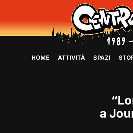
Vai
al
contenuto
HOME
ATTIVITÀ
SPAZI
STO
“Lo
a Jou