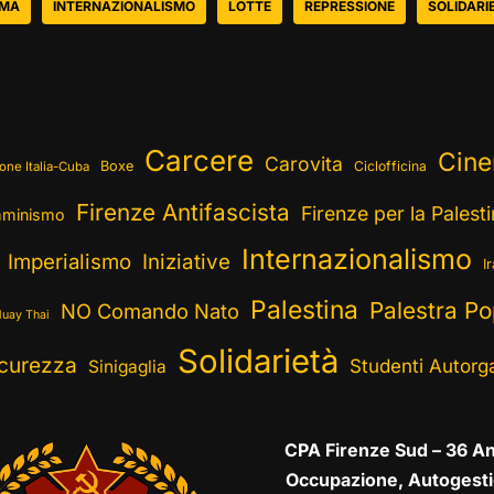
EMA
INTERNAZIONALISMO
LOTTE
REPRESSIONE
SOLIDARI
Carcere
Cin
Carovita
Boxe
Ciclofficina
one Italia-Cuba
Firenze Antifascista
Firenze per la Palest
minismo
Internazionalismo
Imperialismo
Iniziative
I
Palestina
Palestra Po
NO Comando Nato
uay Thai
Solidarietà
curezza
Studenti Autorga
Sinigaglia
CPA Firenze Sud – 36 An
Occupazione, Autogesti