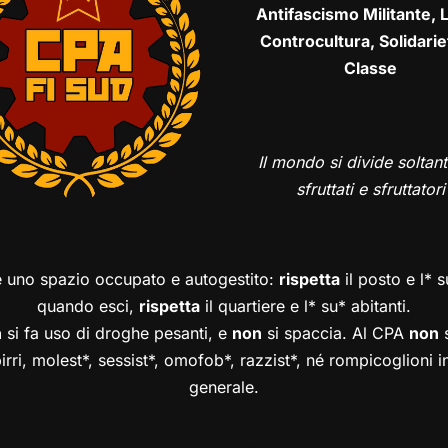
Antifascismo Militante, L
Controcultura, Solidarie
Classe
Il mondo si divide soltant
sfruttati e sfruttatori
è uno spazio occupato e autogestito:
rispetta
il posto e l* 
quando esci,
rispetta
il quartiere e l* su* abitanti.
n
si fa uso di droghe pesanti, e
non
si spaccia. Al CPA
non
s
birri, molest*, sessist*, omofob*, razzist*, né rompicoglioni 
generale.