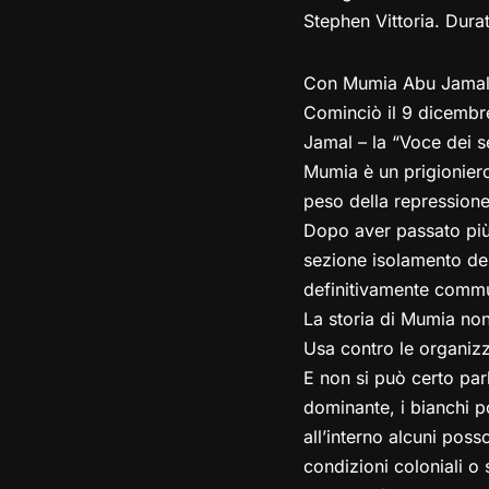
Stephen Vittoria. Dura
Con Mumia Abu Jamal, 
Cominciò il 9 dicembre
Jamal – la “Voce dei se
Mumia è un prigioniero 
peso della repressione
Dopo aver passato più d
sezione isolamento de
definitivamente commut
La storia di Mumia non
Usa contro le organizz
E non si può certo par
dominante, i bianchi p
all’interno alcuni po
condizioni coloniali o 