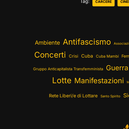
Tag:
CARCERE
CIN
Antifascismo
Ambiente
Associazi
Concerti
Cuba
Crisi
Fem
Cuba Mambí
Guerra
Gruppo Anticapitalista Transfemminista
Lotte
Manifestazioni
M
Si
Rete Liberi/e di Lottare
Santo Spirito