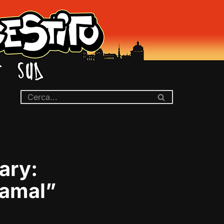
ary:
Jamal”