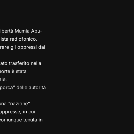
 libertà Mumia Abu-
ista radiofonico.
rare gli oppressi dal
to trasferito nella
orte è stata
le.
porca” delle autorità
 una “nazione”
oppresse, in cui
 comunque tenuta in