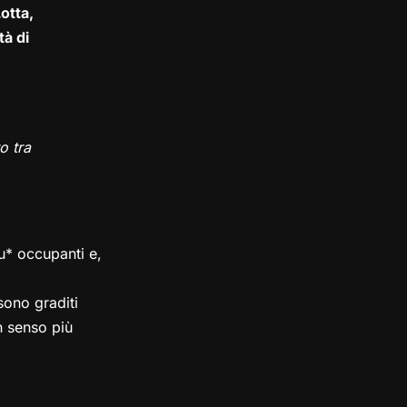
otta,
tà di
o tra
su* occupanti e,
ono graditi
in senso più