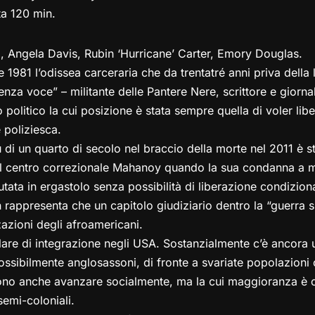
ta 120 min.
Angela Davis, Rubin ‘Hurricane’ Carter, Emory Douglas.
 1981 l’odissea carceraria che da trentatré anni priva della
nza voce” – militante delle Pantere Nere, scrittore e giornal
politico la cui posizione è stata sempre quella di voler libe
 poliziesca.
i un quarto di secolo nel braccio della morte nel 2011 è sta
l centro correzionale Mahanoy quando la sua condanna a m
ata in ergastolo senza possibilità di liberazione condiziona
 rappresenta che un capitolo giudiziario dentro la “guerra s
azioni degli afroamericani.
lare di integrazione negli USA. Sostanzialmente c’è ancora
ossibilmente anglosassoni, di fronte a svariate popolazioni 
ssono anche avanzare socialmente, ma la cui maggioranza è
semi-coloniali.