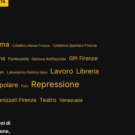
ETÀ
ema
Collettivo Spartaco Firenze
Collettivo Ateneo Firenze
ina
GPI Firenze
Fontesanta
Genova Antifascista
Lavoro
Libreria
ran
Laboratorio Politico Iskra
Repressione
polare
Perù
Teatro
nizzati Firenze
Venezuela
ni di
one,