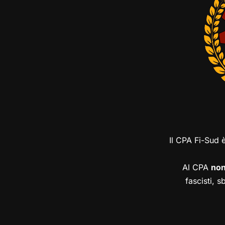
Il CPA Fi-Sud 
Al CPA
no
fascisti, s