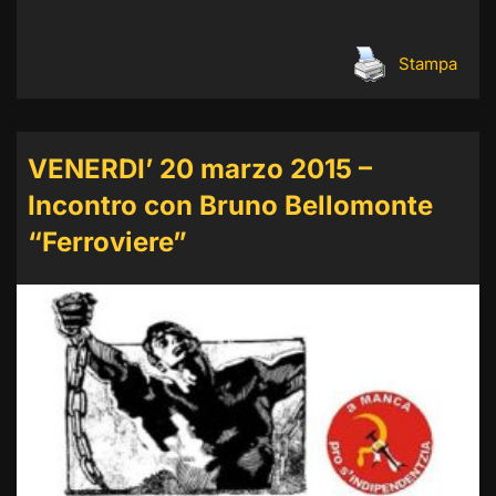
Stampa
VENERDI’ 20 marzo 2015 –
Incontro con Bruno Bellomonte
“Ferroviere”