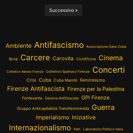
Successivo »
Antifascismo
Ambiente
Associazione Italia-Cuba
Carcere
Cinema
Carovita
Boxe
Ciclofficina
Concerti
Collettivo Spartaco Firenze
Collettivo Ateneo Firenze
Cuba
Crisi
Femminismo
Cuba Mambí
Firenze Antifascista
Firenze per la Palestina
GPI Firenze
Fontesanta
Genova Antifascista
Guerra
Gruppo Anticapitalista Transfemminista
Imperialismo
Iniziative
Internazionalismo
Iran
Laboratorio Politico Iskra