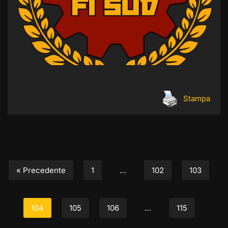
Stampa
« Precedente
1
…
102
103
104
105
106
…
115