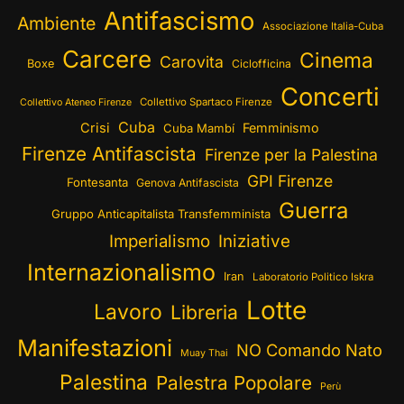
Antifascismo
Ambiente
Associazione Italia-Cuba
Carcere
Cinema
Carovita
Boxe
Ciclofficina
Concerti
Collettivo Spartaco Firenze
Collettivo Ateneo Firenze
Cuba
Crisi
Femminismo
Cuba Mambí
Firenze Antifascista
Firenze per la Palestina
GPI Firenze
Fontesanta
Genova Antifascista
Guerra
Gruppo Anticapitalista Transfemminista
Imperialismo
Iniziative
Internazionalismo
Iran
Laboratorio Politico Iskra
Lotte
Lavoro
Libreria
Manifestazioni
NO Comando Nato
Muay Thai
Palestina
Palestra Popolare
Perù