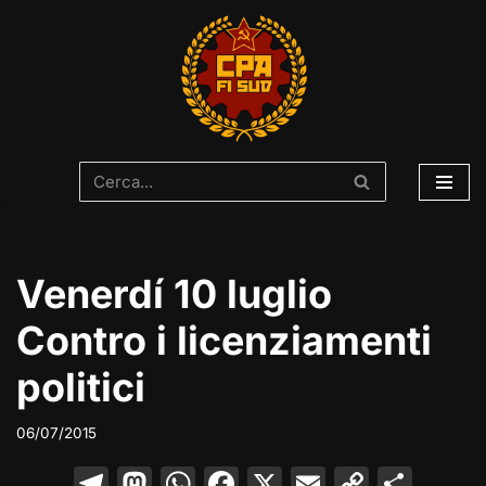
Vai
al
contenuto
Venerdí 10 luglio
Contro i licenziamenti
politici
06/07/2015
T
M
W
F
X
E
C
C