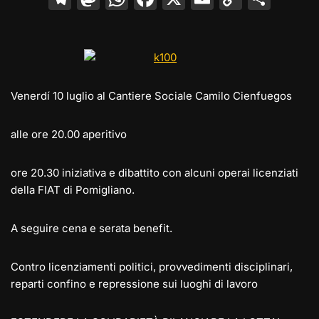
el
a
h
a
m
o
o
e
st
at
c
ai
p
n
gr
o
s
e
l
y
di
a
d
A
b
Li
vi
Venerdí 10 luglio al Cantiere Sociale Camilo Cienfuegos
m
o
p
o
n
di
n
p
o
k
alle ore 20.00 aperitivo
k
ore 20.30 iniziativa e dibattito con alcuni operai licenziati
della FIAT di Pomigliano.
A seguire cena e serata benefit.
Contro licenziamenti politici, provvedimenti disciplinari,
reparti confino e repressione sui luoghi di lavoro