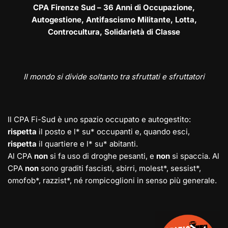
CPA Firenze Sud – 36 Anni di Occupazione,
Autogestione, Antifascismo Militante, Lotta,
Controcultura, Solidarietà di Classe
Il mondo si divide soltanto tra sfruttati e sfruttatori
Il CPA Fi-Sud è uno spazio occupato e autogestito:
rispetta
il posto e l* su* occupanti e, quando esci,
rispetta
il quartiere e l* su* abitanti.
Al CPA
non
si fa uso di droghe pesanti, e
non
si spaccia. Al
CPA
non
sono graditi fascisti, sbirri, molest*, sessist*,
omofob*, razzist*, né rompicoglioni in senso più generale.