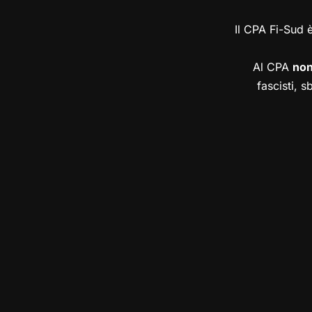
Il CPA Fi-Sud 
Al CPA
no
fascisti, s