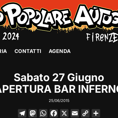
RIA
CONTATTI
AGENDA
Sabato 27 Giugno
APERTURA BAR INFERN
25/06/2015
T
M
W
F
X
E
C
C