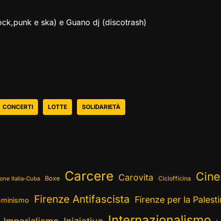
ock,punk e ska) e Guano dj (discotrash)
CONCERTI
LOTTE
SOLIDARIETÀ
Carcere
Cin
Carovita
Boxe
Ciclofficina
one Italia-Cuba
Firenze Antifascista
Firenze per la Palest
minismo
Internazionalismo