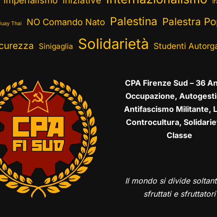
Imperialismo
Iniziative
I
Palestina
Palestra Po
NO Comando Nato
uay Thai
Solidarietà
curezza
Studenti Autorga
Sinigaglia
CPA Firenze Sud – 36 An
Occupazione, Autogesti
Antifascismo Militante, L
Controcultura, Solidarie
Classe
Il mondo si divide soltant
sfruttati e sfruttatori