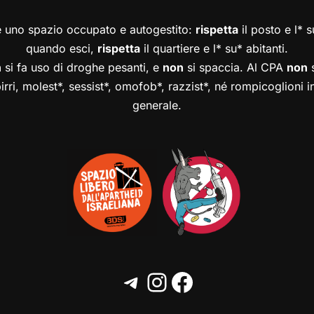
è uno spazio occupato e autogestito:
rispetta
il posto e l* 
quando esci,
rispetta
il quartiere e l* su* abitanti.
n
si fa uso di droghe pesanti, e
non
si spaccia. Al CPA
non
s
birri, molest*, sessist*, omofob*, razzist*, né rompicoglioni 
generale.