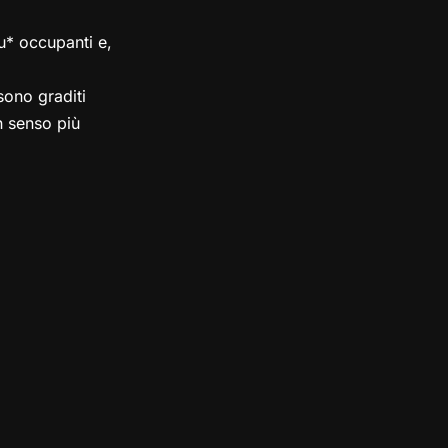
su* occupanti e,
ono graditi
in senso più