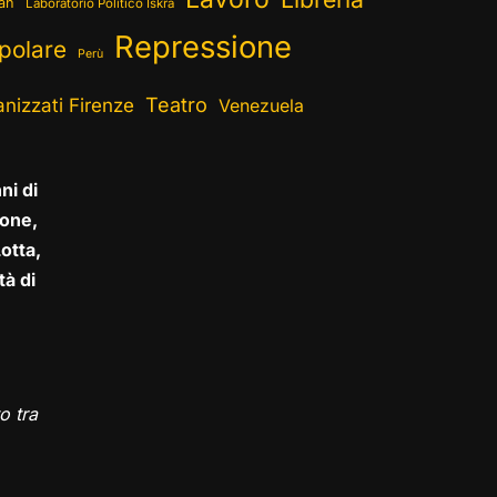
ran
Laboratorio Politico Iskra
Repressione
polare
Perù
Teatro
nizzati Firenze
Venezuela
ni di
one,
otta,
tà di
o tra