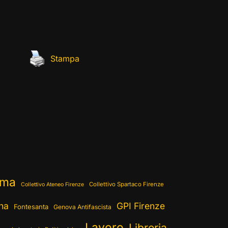
Stampa
ema
Collettivo Spartaco Firenze
Collettivo Ateneo Firenze
ina
GPI Firenze
Fontesanta
Genova Antifascista
Lavoro
Libreria