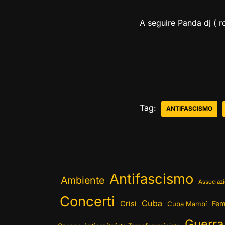
A seguire Panda dj ( r
Tag:
ANTIFASCISMO
Antifascismo
Ambiente
Associazi
Concerti
Cuba
Crisi
Fem
Cuba Mambí
Guerra