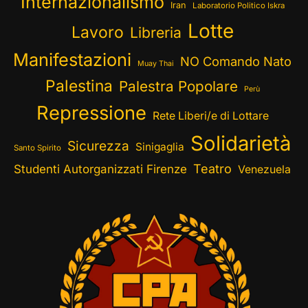
Internazionalismo
Iran
Laboratorio Politico Iskra
Lotte
Lavoro
Libreria
Manifestazioni
NO Comando Nato
Muay Thai
Palestina
Palestra Popolare
Perù
Repressione
Rete Liberi/e di Lottare
Solidarietà
Sicurezza
Sinigaglia
Santo Spirito
Teatro
Studenti Autorganizzati Firenze
Venezuela