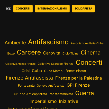
Tag:
CONCERTI
INTERNAZIONALISMO
SOLIDARIETÀ
Antifascismo
Ambiente
Associazione Italia-Cuba
Carcere
Cinema
Carovita
Boxe
Ciclofficina
Concerti
Collettivo Spartaco Firenze
Collettivo Ateneo Firenze
Cuba
Crisi
Femminismo
Cuba Mambí
Firenze Antifascista
Firenze per la Palestina
GPI Firenze
Fontesanta
Genova Antifascista
Guerra
Gruppo Anticapitalista Transfemminista
Imperialismo
Iniziative