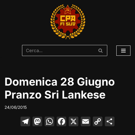
Vai
al
contenuto
Domenica 28 Giugno
Pranzo Sri Lankese
24/06/2015
T
M
W
F
X
E
C
C
el
a
h
a
m
o
o