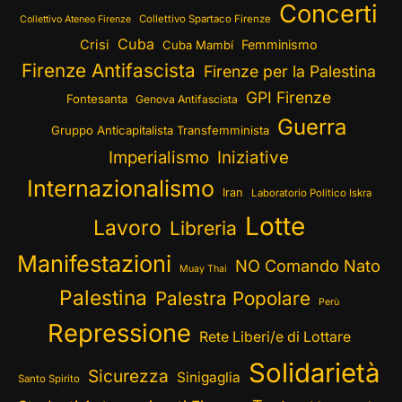
Concerti
Collettivo Spartaco Firenze
Collettivo Ateneo Firenze
Cuba
Crisi
Femminismo
Cuba Mambí
Firenze Antifascista
Firenze per la Palestina
GPI Firenze
Fontesanta
Genova Antifascista
Guerra
Gruppo Anticapitalista Transfemminista
Imperialismo
Iniziative
Internazionalismo
Iran
Laboratorio Politico Iskra
Lotte
Lavoro
Libreria
Manifestazioni
NO Comando Nato
Muay Thai
Palestina
Palestra Popolare
Perù
Repressione
Rete Liberi/e di Lottare
Solidarietà
Sicurezza
Sinigaglia
Santo Spirito