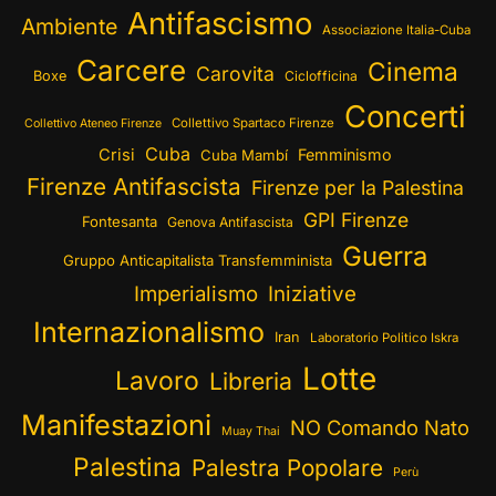
Antifascismo
Ambiente
Associazione Italia-Cuba
Carcere
Cinema
Carovita
Boxe
Ciclofficina
Concerti
Collettivo Spartaco Firenze
Collettivo Ateneo Firenze
Cuba
Crisi
Femminismo
Cuba Mambí
Firenze Antifascista
Firenze per la Palestina
GPI Firenze
Fontesanta
Genova Antifascista
Guerra
Gruppo Anticapitalista Transfemminista
Imperialismo
Iniziative
Internazionalismo
Iran
Laboratorio Politico Iskra
Lotte
Lavoro
Libreria
Manifestazioni
NO Comando Nato
Muay Thai
Palestina
Palestra Popolare
Perù