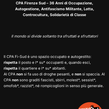
CPA Firenze Sud – 36 Anni di Occupazione,
Autogestione, Antifascismo Militante, Lotta,
Controcultura, Solidarietà di Classe
Il mondo si divide soltanto tra sfruttati e sfruttatori
Il CPA Fi-Sud è uno spazio occupato e autogestito:
rispetta
il posto e l* su* occupanti e, quando esci,
rispetta
il quartiere e l* su* abitanti.
Al CPA
non
si fa uso di droghe pesanti, e
non
si spaccia. Al
CPA
non
sono graditi fascisti, sbirri, molest*, sessist*,
omofob*, razzist*, né rompicoglioni in senso più generale.