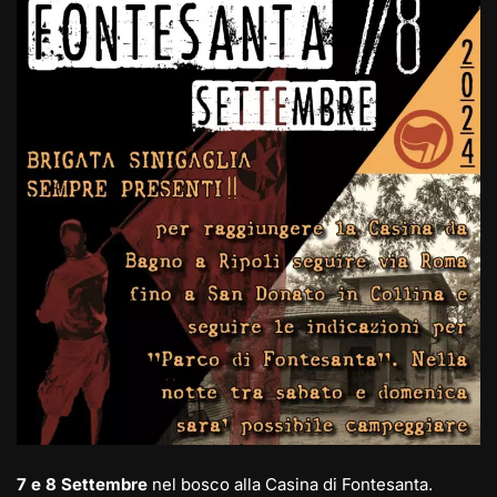
gr
o
s
e
l
y
di
a
d
A
b
Li
vi
m
o
p
o
n
di
n
p
o
k
k
7 e 8 Settembre
nel bosco alla Casina di Fontesanta.