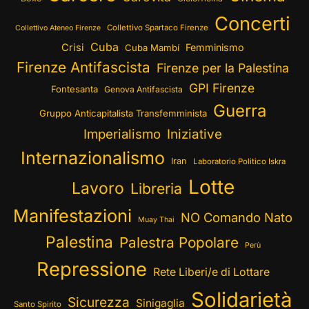
Concerti
Collettivo Spartaco Firenze
Collettivo Ateneo Firenze
Cuba
Crisi
Femminismo
Cuba Mambí
Firenze Antifascista
Firenze per la Palestina
GPI Firenze
Fontesanta
Genova Antifascista
Guerra
Gruppo Anticapitalista Transfemminista
Imperialismo
Iniziative
Internazionalismo
Iran
Laboratorio Politico Iskra
Lotte
Lavoro
Libreria
Manifestazioni
NO Comando Nato
Muay Thai
Palestina
Palestra Popolare
Perù
Repressione
Rete Liberi/e di Lottare
Solidarietà
Sicurezza
Sinigaglia
Santo Spirito