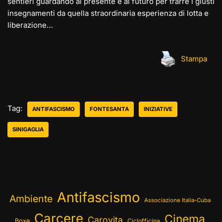
sentieri guardando al presente e al futuro per trarre i giusti
insegnamenti da quella straordinaria esperienza di lotta e
liberazione…
Stampa
Tag:
ANTIFASCISMO
FONTESANTA
INIZIATIVE
SINIGAGLIA
Antifascismo
Ambiente
Associazione Italia-Cuba
Carcere
Cinema
Carovita
Boxe
Ciclofficina