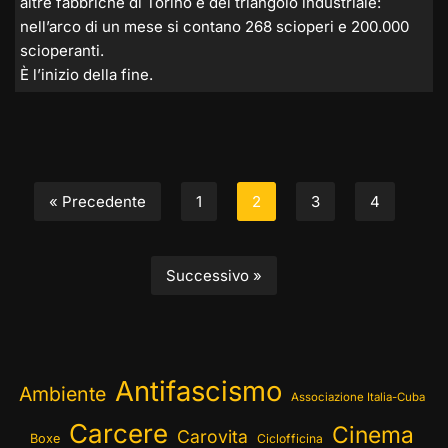
altre fabbriche di Torino e del triangolo industriale:
nell’arco di un mese si contano 268 scioperi e 200.000
scioperanti.
È l’inizio della fine.
« Precedente
1
2
3
4
Successivo »
Antifascismo
Ambiente
Associazione Italia-Cuba
Carcere
Cinema
Carovita
Boxe
Ciclofficina