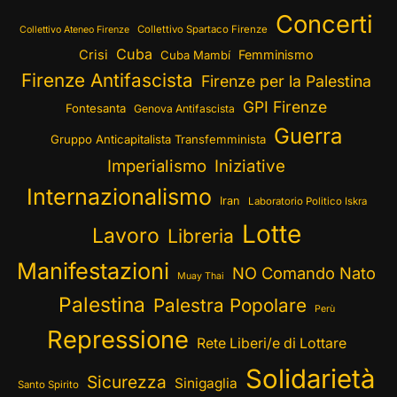
Concerti
Collettivo Spartaco Firenze
Collettivo Ateneo Firenze
Cuba
Crisi
Femminismo
Cuba Mambí
Firenze Antifascista
Firenze per la Palestina
GPI Firenze
Fontesanta
Genova Antifascista
Guerra
Gruppo Anticapitalista Transfemminista
Imperialismo
Iniziative
Internazionalismo
Iran
Laboratorio Politico Iskra
Lotte
Lavoro
Libreria
Manifestazioni
NO Comando Nato
Muay Thai
Palestina
Palestra Popolare
Perù
Repressione
Rete Liberi/e di Lottare
Solidarietà
Sicurezza
Sinigaglia
Santo Spirito