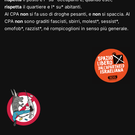
rispetta
il quartiere e l* su* abitanti.
Al CPA
non
si fa uso di droghe pesanti, e
non
si spaccia. Al
CPA
non
sono graditi fascisti, sbirri, molest*, sessist*,
omofob*, razzist*, né rompicoglioni in senso più generale.