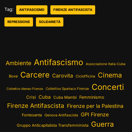
Tag:
ANTIFASCISMO
FIRENZE ANTIFASCISTA
REPRESSIONE
SOLIDARIETÀ
Antifascismo
Ambiente
Associazione Italia-Cuba
Carcere
Cinema
Carovita
Boxe
Ciclofficina
Concerti
Collettivo Spartaco Firenze
Collettivo Ateneo Firenze
Cuba
Crisi
Femminismo
Cuba Mambí
Firenze Antifascista
Firenze per la Palestina
GPI Firenze
Fontesanta
Genova Antifascista
Guerra
Gruppo Anticapitalista Transfemminista