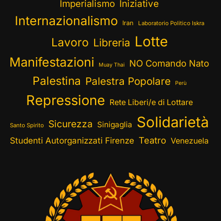
Imperialismo
Iniziative
Internazionalismo
Iran
Laboratorio Politico Iskra
Lotte
Lavoro
Libreria
Manifestazioni
NO Comando Nato
Muay Thai
Palestina
Palestra Popolare
Perù
Repressione
Rete Liberi/e di Lottare
Solidarietà
Sicurezza
Sinigaglia
Santo Spirito
Teatro
Studenti Autorganizzati Firenze
Venezuela