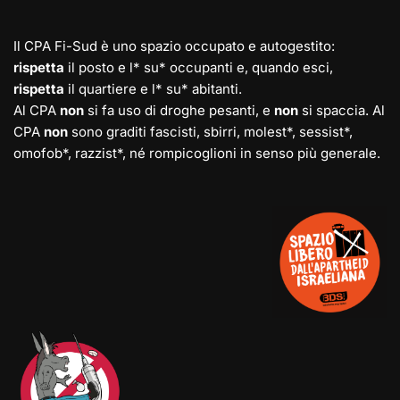
Il CPA Fi-Sud è uno spazio occupato e autogestito:
rispetta
il posto e l* su* occupanti e, quando esci,
rispetta
il quartiere e l* su* abitanti.
Al CPA
non
si fa uso di droghe pesanti, e
non
si spaccia. Al
CPA
non
sono graditi fascisti, sbirri, molest*, sessist*,
omofob*, razzist*, né rompicoglioni in senso più generale.