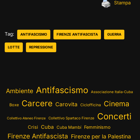
Stampa
Tag:
ANTIFASCISMO
FIRENZE ANTIFASCISTA
GUERRA
LOTTE
REPRESSIONE
Antifascismo
Ambiente
Associazione Italia-Cuba
Carcere
Cinema
Carovita
Boxe
Ciclofficina
Concerti
Collettivo Spartaco Firenze
Collettivo Ateneo Firenze
Cuba
Crisi
Femminismo
Cuba Mambí
Firenze Antifascista
Firenze per la Palestina