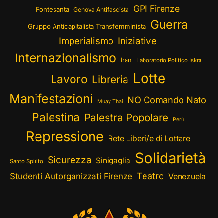
GPI Firenze
Fontesanta
Genova Antifascista
Guerra
Gruppo Anticapitalista Transfemminista
Imperialismo
Iniziative
Internazionalismo
Iran
Laboratorio Politico Iskra
Lotte
Lavoro
Libreria
Manifestazioni
NO Comando Nato
Muay Thai
Palestina
Palestra Popolare
Perù
Repressione
Rete Liberi/e di Lottare
Solidarietà
Sicurezza
Sinigaglia
Santo Spirito
Teatro
Studenti Autorganizzati Firenze
Venezuela