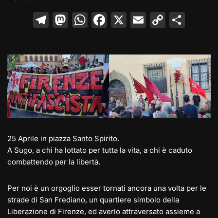
T
M
W
F
X
E
C
C
el
a
h
a
m
o
o
e
st
at
c
ai
p
n
gr
o
s
e
l
y
di
a
d
A
b
Li
vi
m
o
p
o
n
di
n
p
o
k
k
25 Aprile in piazza Santo Spirito.
A Sugo, a chi ha lottato per tutta la vita, a chi è caduto
combattendo per la libertà.
Per noi è un orgoglio esser tornati ancora una volta per le
strade di San Frediano, un quartiere simbolo della
Liberazione di Firenze, ed averlo attraversato assieme a