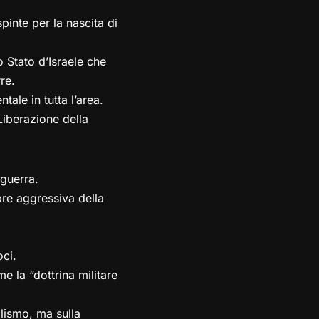
pinte per la nascita di
o Stato d’Israele che
re.
le in tutta l’area.
 Liberazione della
oguerra.
pre aggressiva della
oci.
e la “dottrina militare
alismo, ma sulla