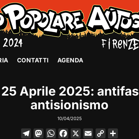
RIA
CONTATTI
AGENDA
l 25 Aprile 2025: antifa
antisionismo
10/04/2025
T
M
W
F
X
E
C
C