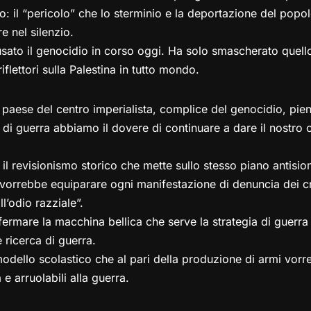
o: il “pericolo” che lo sterminio e la deportazione del popo
e nel silenzio.
usato il genocidio in corso oggi. Ha solo smascherato quello
riflettori sulla Palestina in tutto mondo.
 paese del centro imperialista, complice del genocidio, pie
e di guerra abbiamo il dovere di continuare a dare il nostro
l revisionismo storico che mette sullo stesso piano antisio
 vorrebbe equiparare ogni manifestazione di denuncia dei cri
l’odio razziale”.
ermare la macchina bellica che serve la strategia di guerra 
 ricerca di guerra.
modello scolastico che al pari della produzione di armi vorr
a e arruolabili alla guerra.