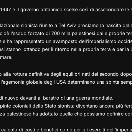
1947 e il governo britannico scelse così di assecondare le s
azionale sionista riunito a Tel Aviv proclamò la nascita dell
ioè l’esodo forzato di 700 mila palestinesi dalle proprie ter
e ha rappresentato un avamposto dell’imperialismo occidenta
si stanno lottando per il ritorno nella propria terra e per la
 mare.
alla rottura definitiva degli equilibri nati del secondo dop
dell’egemonia globale degli USA determinano una spinta sem
 di nuovo davanti al baratro di una guerra mondiale.
pinte coloniali dello Stato sionista diventano ancora più fer
nza palestinese ha adottato quella che possiamo definire com
calcolo di costi e benefici come per gli eserciti dell’imperi