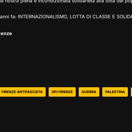
 nostra piena e incondizionata solidarietà alla lotta del po
 anni fa: INTERNAZIONALISMO, LOTTA DI CLASSE E SOLID
irenze
FIRENZE ANTIFASCISTA
GPI FIRENZE
GUERRA
PALESTINA