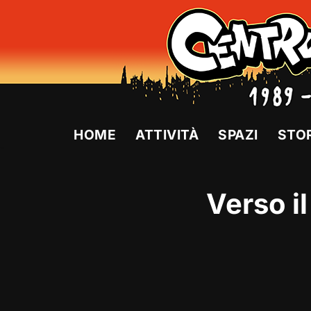
Vai
al
contenuto
HOME
ATTIVITÀ
SPAZI
STO
Verso i