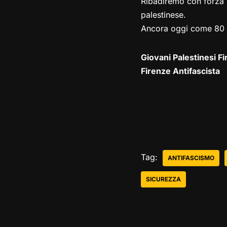
Ribadiremo con forza la
palestinese.
Ancora oggi come 80
Giovani Palestinesi F
Firenze Antifascista
Tag:
ANTIFASCISMO
SICUREZZA