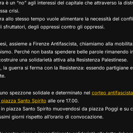
rra è un “no” agli interessi del capitale che attraverso la dis
ssa crisi.
rra allo stesso tempo vuole alimentare la necessità del conflit
li sfruttatori, degli oppressi contro gli oppressi.
si, assieme a Firenze Antifascista, chiamiamo alla mobilit
nismo. Perché non basta spendere belle parole rimanendo ind
struire una solidarietà attiva alla Resistenza Palestinese.
ina, la guerra si ferma con la Resistenza: essendo partigiane e
te.
uno spezzone solidale e determinato nel
corteo antifascist
 piazza Santo Spirito
alle ore 17.00.
 in piazza Santo Spirito muovendosi da piazza Poggi e su c
simi giorni rispetto all’orario di convocazione.