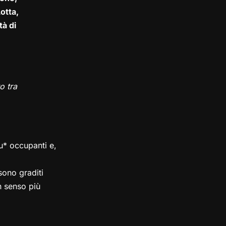
otta,
tà di
o tra
su* occupanti e,
ono graditi
in senso più