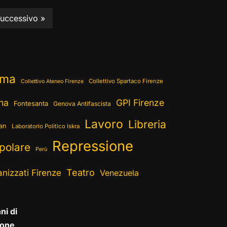
uccessivo »
ema
Collettivo Spartaco Firenze
Collettivo Ateneo Firenze
ina
GPI Firenze
Fontesanta
Genova Antifascista
Lavoro
Libreria
ran
Laboratorio Politico Iskra
Repressione
polare
Perù
Teatro
nizzati Firenze
Venezuela
ni di
one,