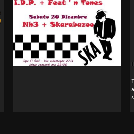
I
T
a
s