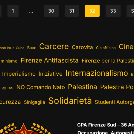
1
…
30
31
32
33
S
Carcere
Cin
Carovita
Boxe
Ciclofficina
one Italia-Cuba
Firenze Antifascista
Firenze per la Palest
minismo
Internazionalismo
Imperialismo
Iniziative
I
Palestina
Palestra Po
NO Comando Nato
uay Thai
Solidarietà
curezza
Studenti Autorga
Sinigaglia
CPA Firenze Sud – 36 An
Occupazione, Autogesti