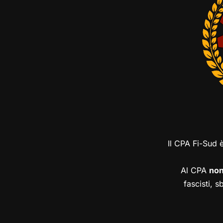
Il CPA Fi-Sud 
Al CPA
no
fascisti, s