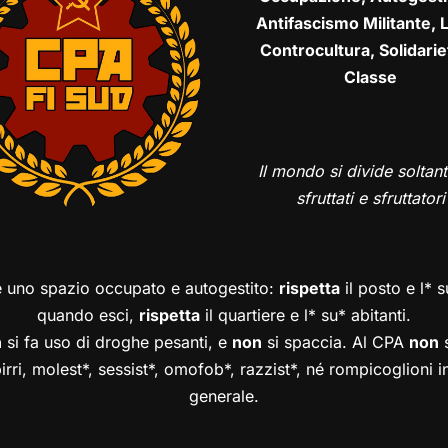
Antifascismo Militante, L
Controcultura, Solidarie
Classe
Il mondo si divide soltant
sfruttati e sfruttatori
è uno spazio occupato e autogestito:
rispetta
il posto e l* 
quando esci,
rispetta
il quartiere e l* su* abitanti.
n
si fa uso di droghe pesanti, e
non
si spaccia. Al CPA
non
s
birri, molest*, sessist*, omofob*, razzist*, né rompicoglioni 
generale.