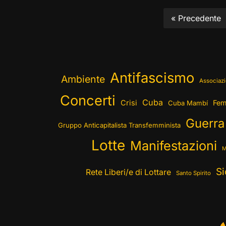
« Precedente
Antifascismo
Ambiente
Associazi
Concerti
Cuba
Crisi
Fem
Cuba Mambí
Guerra
Gruppo Anticapitalista Transfemminista
Lotte
Manifestazioni
M
Si
Rete Liberi/e di Lottare
Santo Spirito