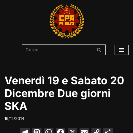
Vai
al
contenuto
Venerdì 19 e Sabato 20
Dicembre Due giorni
SKA
16/12/2014
T
M
W
F
X
E
C
C