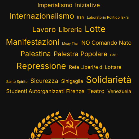
Imperialismo
Iniziative
Internazionalismo
Iran
Laboratorio Politico Iskra
Lotte
Lavoro
Libreria
Manifestazioni
NO Comando Nato
Muay Thai
Palestina
Palestra Popolare
Perù
Repressione
Rete Liberi/e di Lottare
Solidarietà
Sicurezza
Sinigaglia
Santo Spirito
Teatro
Studenti Autorganizzati Firenze
Venezuela