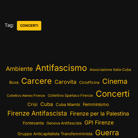
Tag:
CONCERTI
Antifascismo
Ambiente
Associazione Italia-Cuba
Carcere
Cinema
Carovita
Boxe
Ciclofficina
Concerti
Collettivo Spartaco Firenze
Collettivo Ateneo Firenze
Cuba
Crisi
Femminismo
Cuba Mambí
Firenze Antifascista
Firenze per la Palestina
GPI Firenze
Fontesanta
Genova Antifascista
Guerra
Gruppo Anticapitalista Transfemminista