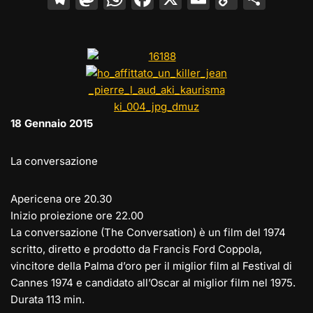
el
a
h
a
m
o
o
e
st
at
c
ai
p
n
gr
o
s
e
l
y
di
a
d
A
b
Li
vi
m
o
p
o
n
di
18 Gennaio 2015
n
p
o
k
k
La conversazione
Apericena ore 20.30
Inizio proiezione ore 22.00
La conversazione (The Conversation) è un film del 1974
scritto, diretto e prodotto da Francis Ford Coppola,
vincitore della Palma d’oro per il miglior film al Festival di
Cannes 1974 e candidato all’Oscar al miglior film nel 1975.
Durata 113 min.