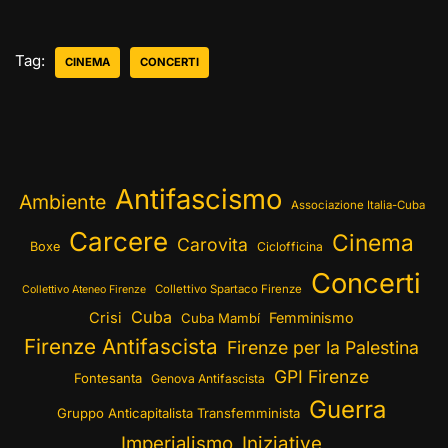
Tag:
CINEMA
CONCERTI
Antifascismo
Ambiente
Associazione Italia-Cuba
Carcere
Cinema
Carovita
Boxe
Ciclofficina
Concerti
Collettivo Spartaco Firenze
Collettivo Ateneo Firenze
Cuba
Crisi
Femminismo
Cuba Mambí
Firenze Antifascista
Firenze per la Palestina
GPI Firenze
Fontesanta
Genova Antifascista
Guerra
Gruppo Anticapitalista Transfemminista
Imperialismo
Iniziative