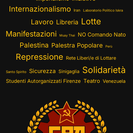
Internazionalismo
Iran
Laboratorio Politico Iskra
Lotte
Lavoro
Libreria
Manifestazioni
NO Comando Nato
Muay Thai
Palestina
Palestra Popolare
Perù
Repressione
Rete Liberi/e di Lottare
Solidarietà
Sicurezza
Sinigaglia
Santo Spirito
Teatro
Studenti Autorganizzati Firenze
Venezuela