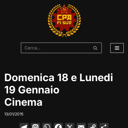
Vai
al
contenuto
Domenica 18 e Lunedi
19 Gennaio
Cinema
13/01/2015
T
M
W
F
X
E
C
C