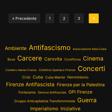
« Precedente
1
2
3
4
Antifascismo
Ambiente
Associazione Italia-Cuba
Carcere
Cinema
Carovita
Boxe
Ciclofficina
Concerti
Collettivo Spartaco Firenze
Collettivo Ateneo Firenze
Cuba
Crisi
Femminismo
Cuba Mambí
Firenze Antifascista
Firenze per la Palestina
GPI Firenze
Fontesanta
Genova Antifascista
Guerra
Gruppo Anticapitalista Transfemminista
Imperialismo
Iniziative