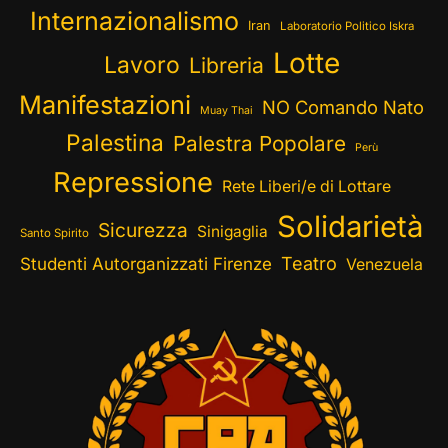
Internazionalismo
Iran
Laboratorio Politico Iskra
Lotte
Lavoro
Libreria
Manifestazioni
NO Comando Nato
Muay Thai
Palestina
Palestra Popolare
Perù
Repressione
Rete Liberi/e di Lottare
Solidarietà
Sicurezza
Sinigaglia
Santo Spirito
Teatro
Studenti Autorganizzati Firenze
Venezuela