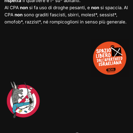
rispetta
il quartiere e l* su* abitanti.
Al CPA
non
si fa uso di droghe pesanti, e
non
si spaccia. Al
CPA
non
sono graditi fascisti, sbirri, molest*, sessist*,
omofob*, razzist*, né rompicoglioni in senso più generale.