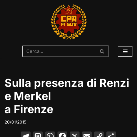
Vai
al
contenuto
Sulla presenza di Renzi
e Merkel
20/01/2015
T
M
W
F
X
E
C
C