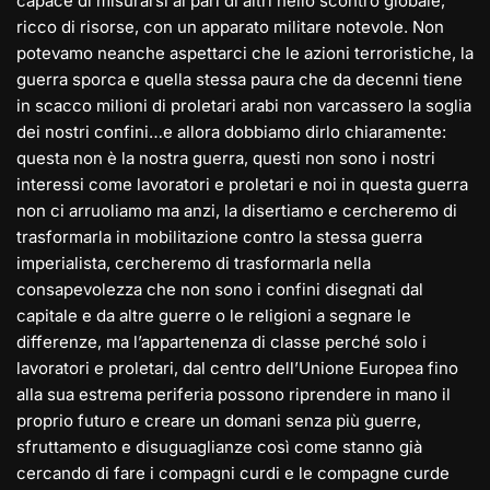
capace di misurarsi al pari di altri nello scontro globale,
ricco di risorse, con un apparato militare notevole. Non
potevamo neanche aspettarci che le azioni terroristiche, la
guerra sporca e quella stessa paura che da decenni tiene
in scacco milioni di proletari arabi non varcassero la soglia
dei nostri confini…e allora dobbiamo dirlo chiaramente:
questa non è la nostra guerra, questi non sono i nostri
interessi come lavoratori e proletari e noi in questa guerra
non ci arruoliamo ma anzi, la disertiamo e cercheremo di
trasformarla in mobilitazione contro la stessa guerra
imperialista, cercheremo di trasformarla nella
consapevolezza che non sono i confini disegnati dal
capitale e da altre guerre o le religioni a segnare le
differenze, ma l’appartenenza di classe perché solo i
lavoratori e proletari, dal centro dell’Unione Europea fino
alla sua estrema periferia possono riprendere in mano il
proprio futuro e creare un domani senza più guerre,
sfruttamento e disuguaglianze così come stanno già
cercando di fare i compagni curdi e le compagne curde