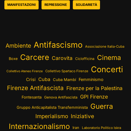
MANIFESTAZIONI
REPRESSIONE
SOLIDARIETÀ
Antifascismo
Ambiente
Associazione Italia-Cuba
Carcere
Cinema
Carovita
Boxe
Ciclofficina
Concerti
Collettivo Spartaco Firenze
Collettivo Ateneo Firenze
Cuba
Crisi
Femminismo
Cuba Mambí
Firenze Antifascista
Firenze per la Palestina
GPI Firenze
Fontesanta
Genova Antifascista
Guerra
Gruppo Anticapitalista Transfemminista
Imperialismo
Iniziative
Internazionalismo
Iran
Laboratorio Politico Iskra