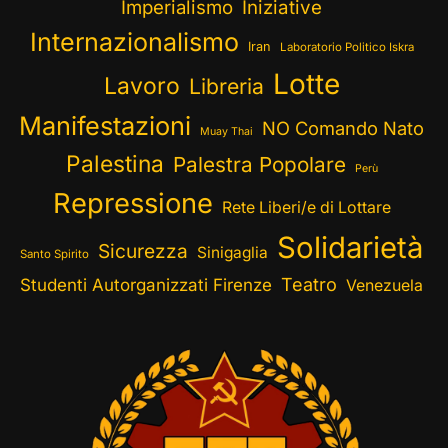
Imperialismo
Iniziative
Internazionalismo
Iran
Laboratorio Politico Iskra
Lotte
Lavoro
Libreria
Manifestazioni
NO Comando Nato
Muay Thai
Palestina
Palestra Popolare
Perù
Repressione
Rete Liberi/e di Lottare
Solidarietà
Sicurezza
Sinigaglia
Santo Spirito
Teatro
Studenti Autorganizzati Firenze
Venezuela