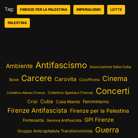
Tag:
FIRENZE PER LA PALESTINA
IMPERIALISMO
LOTTE
PALESTINA
Antifascismo
Ambiente
Associazione Italia-Cuba
Carcere
Cinema
Carovita
Boxe
Ciclofficina
Concerti
Collettivo Spartaco Firenze
Collettivo Ateneo Firenze
Cuba
Crisi
Femminismo
Cuba Mambí
Firenze Antifascista
Firenze per la Palestina
GPI Firenze
Fontesanta
Genova Antifascista
Guerra
Gruppo Anticapitalista Transfemminista