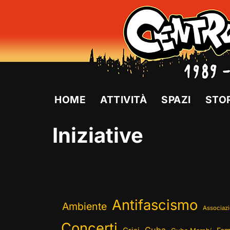
Vai
al
contenuto
HOME
ATTIVITÀ
SPAZI
STO
Iniziative
Antifascismo
Ambiente
Associazi
Concerti