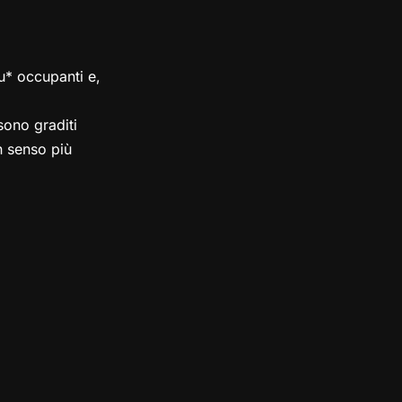
su* occupanti e,
ono graditi
in senso più