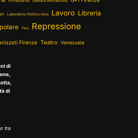
Fontesanta
Genova Antifascista
Lavoro
Libreria
ran
Laboratorio Politico Iskra
Repressione
polare
Perù
Teatro
nizzati Firenze
Venezuela
ni di
one,
otta,
tà di
o tra