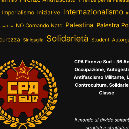
minismo
Internazionalismo
Imperialismo
Iniziative
I
Palestina
Palestra Po
NO Comando Nato
uay Thai
Solidarietà
curezza
Studenti Autorga
Sinigaglia
CPA Firenze Sud – 36 An
Occupazione, Autogesti
Antifascismo Militante, L
Controcultura, Solidarie
Classe
Il mondo si divide soltant
sfruttati e sfruttatori