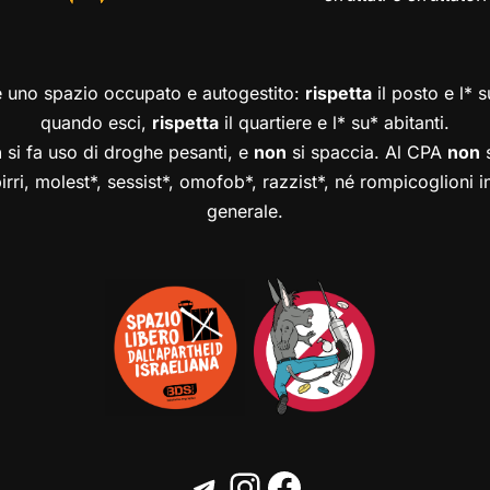
è uno spazio occupato e autogestito:
rispetta
il posto e l* 
quando esci,
rispetta
il quartiere e l* su* abitanti.
n
si fa uso di droghe pesanti, e
non
si spaccia. Al CPA
non
s
birri, molest*, sessist*, omofob*, razzist*, né rompicoglioni 
generale.