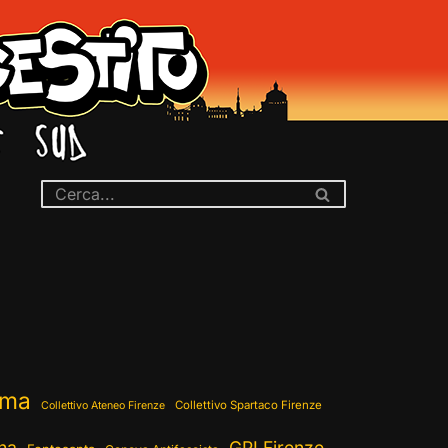
ema
Collettivo Spartaco Firenze
Collettivo Ateneo Firenze
ina
GPI Firenze