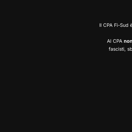
Il CPA Fi-Sud 
Al CPA
no
fascisti, s