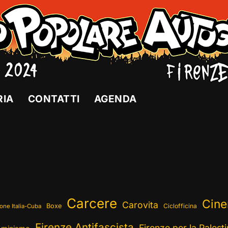
RIA
CONTATTI
AGENDA
Carcere
Cin
Carovita
Boxe
Ciclofficina
one Italia-Cuba
Firenze Antifascista
Firenze per la Palest