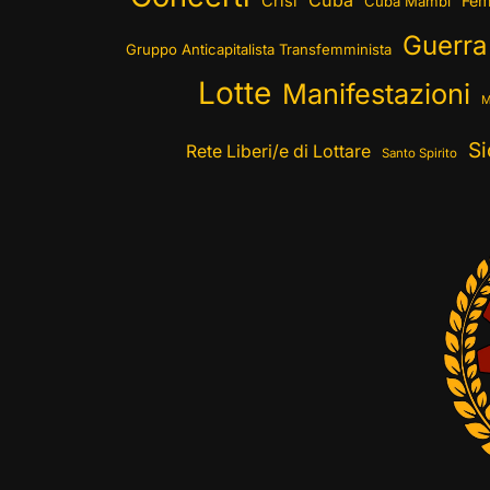
Cuba
Crisi
Fem
Cuba Mambí
Guerra
Gruppo Anticapitalista Transfemminista
Lotte
Manifestazioni
M
Si
Rete Liberi/e di Lottare
Santo Spirito