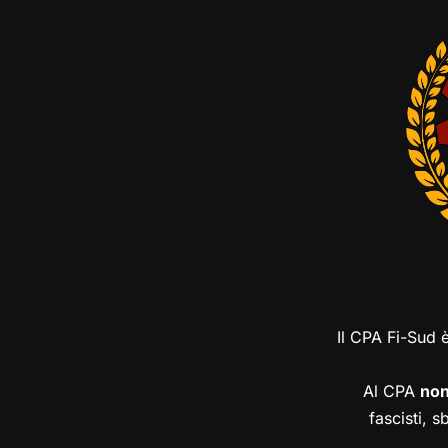
Il CPA Fi-Sud 
Al CPA
no
fascisti, s