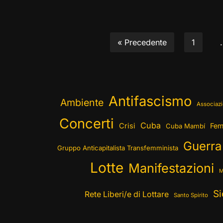
« Precedente
1
Antifascismo
Ambiente
Associazi
Concerti
Cuba
Crisi
Fem
Cuba Mambí
Guerra
Gruppo Anticapitalista Transfemminista
Lotte
Manifestazioni
M
Si
Rete Liberi/e di Lottare
Santo Spirito