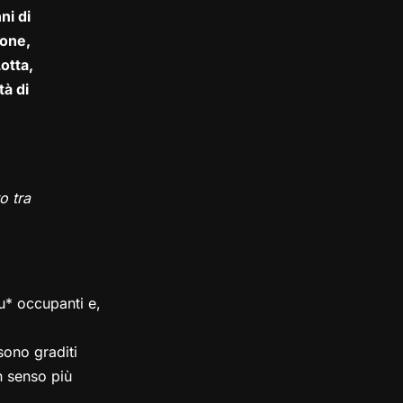
ni di
one,
otta,
tà di
o tra
su* occupanti e,
ono graditi
in senso più