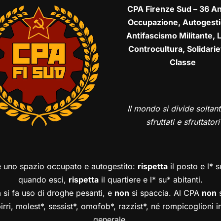
CPA Firenze Sud – 36 An
Occupazione, Autogesti
Antifascismo Militante, L
Controcultura, Solidarie
Classe
Il mondo si divide soltant
sfruttati e sfruttatori
è uno spazio occupato e autogestito:
rispetta
il posto e l* 
quando esci,
rispetta
il quartiere e l* su* abitanti.
n
si fa uso di droghe pesanti, e
non
si spaccia. Al CPA
non
s
birri, molest*, sessist*, omofob*, razzist*, né rompicoglioni 
generale.