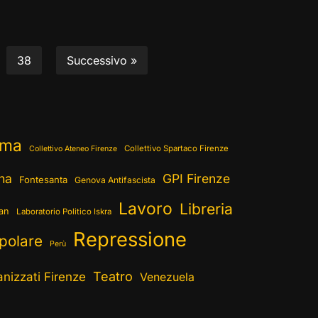
38
Successivo »
ema
Collettivo Spartaco Firenze
Collettivo Ateneo Firenze
ina
GPI Firenze
Fontesanta
Genova Antifascista
Lavoro
Libreria
ran
Laboratorio Politico Iskra
Repressione
polare
Perù
Teatro
nizzati Firenze
Venezuela