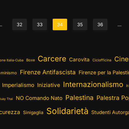
…
32
33
34
35
36
…
Carcere
Cin
Carovita
Boxe
Ciclofficina
one Italia-Cuba
Firenze Antifascista
Firenze per la Palest
minismo
Internazionalismo
Imperialismo
Iniziative
I
Palestina
Palestra Po
NO Comando Nato
uay Thai
Solidarietà
curezza
Studenti Autorga
Sinigaglia