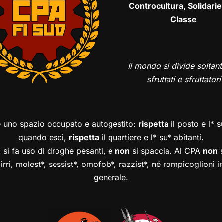
Controcultura, Solidarie
Classe
Il mondo si divide soltant
sfruttati e sfruttatori
è uno spazio occupato e autogestito:
rispetta
il posto e l* 
quando esci,
rispetta
il quartiere e l* su* abitanti.
n
si fa uso di droghe pesanti, e
non
si spaccia. Al CPA
non
s
birri, molest*, sessist*, omofob*, razzist*, né rompicoglioni 
generale.