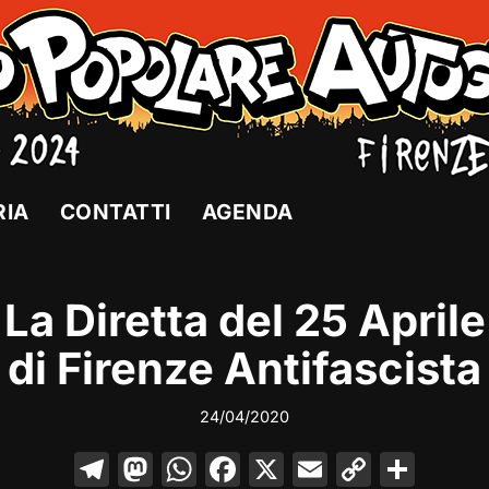
RIA
CONTATTI
AGENDA
La Diretta del 25 Aprile
di Firenze Antifascista
24/04/2020
T
M
W
F
X
E
C
C