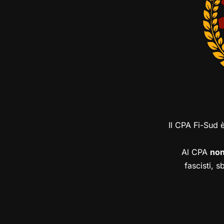
Il CPA Fi-Sud 
Al CPA
no
fascisti, s