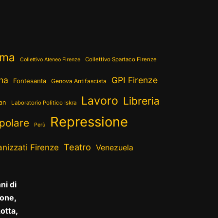
ema
Collettivo Spartaco Firenze
Collettivo Ateneo Firenze
ina
GPI Firenze
Fontesanta
Genova Antifascista
Lavoro
Libreria
ran
Laboratorio Politico Iskra
Repressione
polare
Perù
Teatro
nizzati Firenze
Venezuela
ni di
one,
otta,