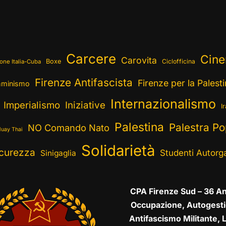
Carcere
Cin
Carovita
Boxe
Ciclofficina
one Italia-Cuba
Firenze Antifascista
Firenze per la Palest
minismo
Internazionalismo
Imperialismo
Iniziative
I
Palestina
Palestra Po
NO Comando Nato
uay Thai
Solidarietà
curezza
Studenti Autorga
Sinigaglia
CPA Firenze Sud – 36 An
Occupazione, Autogesti
Antifascismo Militante, L