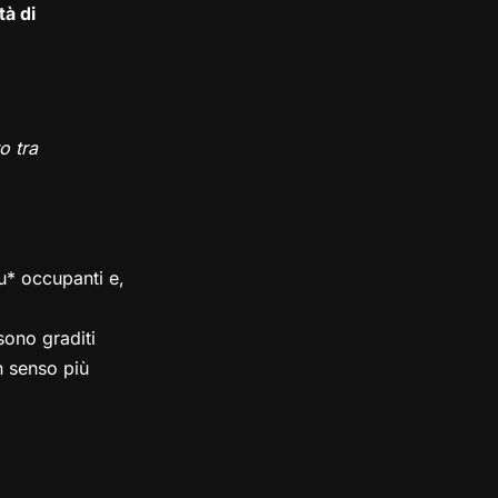
tà di
o tra
su* occupanti e,
ono graditi
in senso più