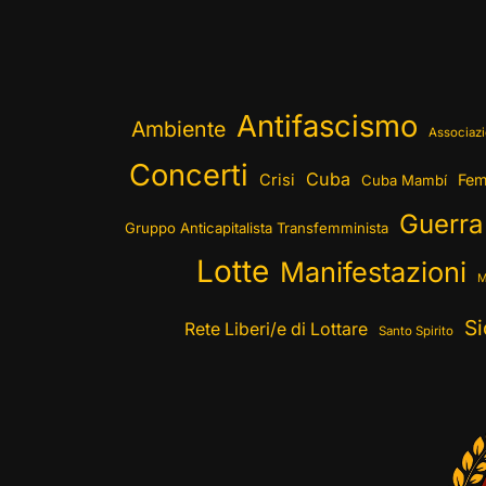
Antifascismo
Ambiente
Associazi
Concerti
Cuba
Crisi
Fem
Cuba Mambí
Guerra
Gruppo Anticapitalista Transfemminista
Lotte
Manifestazioni
M
Si
Rete Liberi/e di Lottare
Santo Spirito