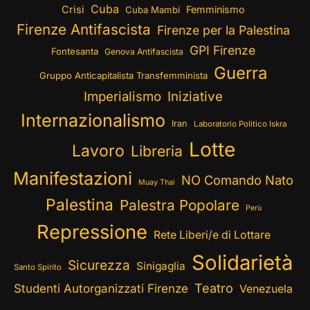
Cuba
Crisi
Femminismo
Cuba Mambí
Firenze Antifascista
Firenze per la Palestina
GPI Firenze
Fontesanta
Genova Antifascista
Guerra
Gruppo Anticapitalista Transfemminista
Imperialismo
Iniziative
Internazionalismo
Iran
Laboratorio Politico Iskra
Lotte
Lavoro
Libreria
Manifestazioni
NO Comando Nato
Muay Thai
Palestina
Palestra Popolare
Perù
Repressione
Rete Liberi/e di Lottare
Solidarietà
Sicurezza
Sinigaglia
Santo Spirito
Teatro
Studenti Autorganizzati Firenze
Venezuela