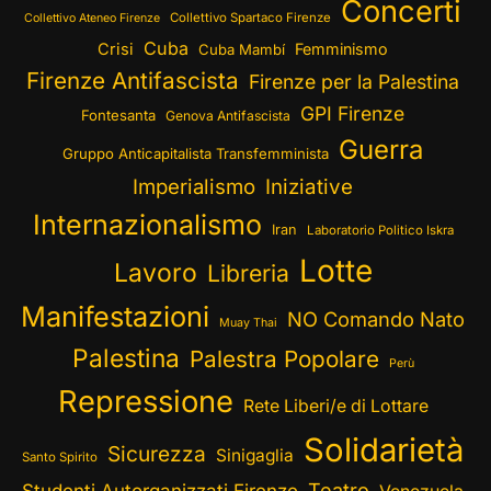
Concerti
Collettivo Spartaco Firenze
Collettivo Ateneo Firenze
Cuba
Crisi
Femminismo
Cuba Mambí
Firenze Antifascista
Firenze per la Palestina
GPI Firenze
Fontesanta
Genova Antifascista
Guerra
Gruppo Anticapitalista Transfemminista
Imperialismo
Iniziative
Internazionalismo
Iran
Laboratorio Politico Iskra
Lotte
Lavoro
Libreria
Manifestazioni
NO Comando Nato
Muay Thai
Palestina
Palestra Popolare
Perù
Repressione
Rete Liberi/e di Lottare
Solidarietà
Sicurezza
Sinigaglia
Santo Spirito
Teatro