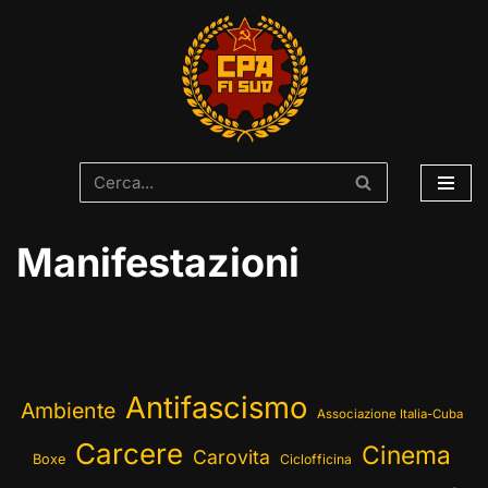
Vai
al
contenuto
Manifestazioni
Antifascismo
Ambiente
Associazione Italia-Cuba
Carcere
Cinema
Carovita
Boxe
Ciclofficina