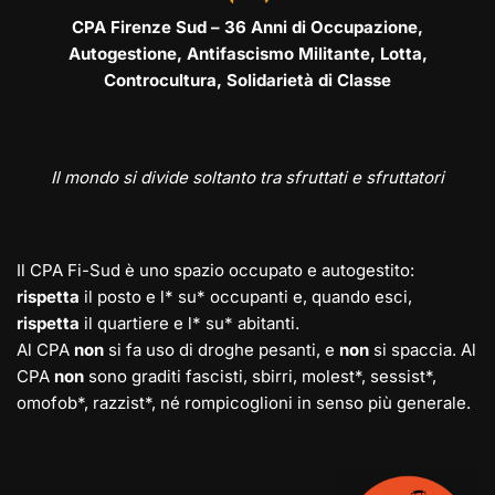
CPA Firenze Sud – 36 Anni di Occupazione,
Autogestione, Antifascismo Militante, Lotta,
Controcultura, Solidarietà di Classe
Il mondo si divide soltanto tra sfruttati e sfruttatori
Il CPA Fi-Sud è uno spazio occupato e autogestito:
rispetta
il posto e l* su* occupanti e, quando esci,
rispetta
il quartiere e l* su* abitanti.
Al CPA
non
si fa uso di droghe pesanti, e
non
si spaccia. Al
CPA
non
sono graditi fascisti, sbirri, molest*, sessist*,
omofob*, razzist*, né rompicoglioni in senso più generale.