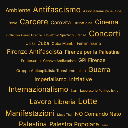
Antifascismo
Ambiente
Associazione Italia-Cuba
Carcere
Cinema
Carovita
Boxe
Ciclofficina
Concerti
Collettivo Spartaco Firenze
Collettivo Ateneo Firenze
Cuba
Crisi
Femminismo
Cuba Mambí
Firenze Antifascista
Firenze per la Palestina
GPI Firenze
Fontesanta
Genova Antifascista
Guerra
Gruppo Anticapitalista Transfemminista
Imperialismo
Iniziative
Internazionalismo
Iran
Laboratorio Politico Iskra
Lotte
Lavoro
Libreria
Manifestazioni
NO Comando Nato
Muay Thai
Palestina
Palestra Popolare
Perù