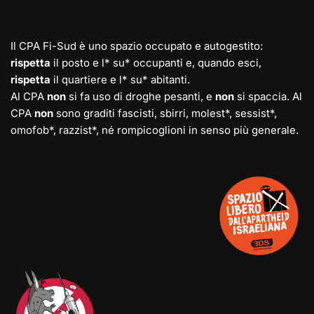
Il CPA Fi-Sud è uno spazio occupato e autogestito:
rispetta
il posto e l* su* occupanti e, quando esci,
rispetta
il quartiere e l* su* abitanti.
Al CPA
non
si fa uso di droghe pesanti, e
non
si spaccia. Al
CPA
non
sono graditi fascisti, sbirri, molest*, sessist*,
omofob*, razzist*, né rompicoglioni in senso più generale.