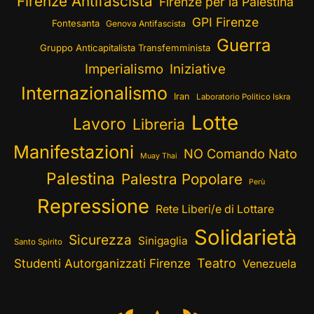
Firenze Antifascista
Firenze per la Palestina
GPI Firenze
Fontesanta
Genova Antifascista
Guerra
Gruppo Anticapitalista Transfemminista
Imperialismo
Iniziative
Internazionalismo
Iran
Laboratorio Politico Iskra
Lotte
Lavoro
Libreria
Manifestazioni
NO Comando Nato
Muay Thai
Palestina
Palestra Popolare
Perù
Repressione
Rete Liberi/e di Lottare
Solidarietà
Sicurezza
Sinigaglia
Santo Spirito
Teatro
Studenti Autorganizzati Firenze
Venezuela