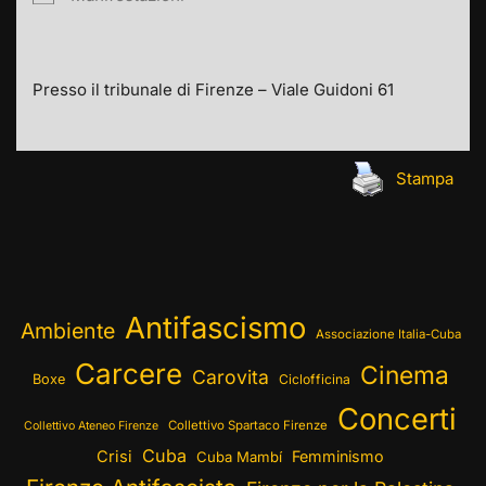
Presso il tribunale di Firenze – Viale Guidoni 61
Stampa
Antifascismo
Ambiente
Associazione Italia-Cuba
Carcere
Cinema
Carovita
Boxe
Ciclofficina
Concerti
Collettivo Spartaco Firenze
Collettivo Ateneo Firenze
Cuba
Crisi
Femminismo
Cuba Mambí