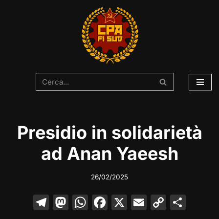
Vai
al
contenuto
Presidio in solidarietà
ad Anan Yaeesh
26/02/2025
T
M
W
F
X
E
C
C
el
a
h
a
m
o
o