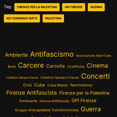
Tag:
FIRENZE PER LA PALESTINA
GPI FIRENZE
GUERRA
NO COMANDO NATO
PALESTINA
Antifascismo
Ambiente
Associazione Italia-Cuba
Carcere
Cinema
Carovita
Boxe
Ciclofficina
Concerti
Collettivo Spartaco Firenze
Collettivo Ateneo Firenze
Cuba
Crisi
Femminismo
Cuba Mambí
Firenze Antifascista
Firenze per la Palestina
GPI Firenze
Fontesanta
Genova Antifascista
Guerra
Gruppo Anticapitalista Transfemminista