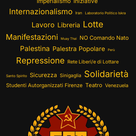
Imperialismo
Iniziative
Internazionalismo
Iran
Laboratorio Politico Iskra
Lotte
Lavoro
Libreria
Manifestazioni
NO Comando Nato
Muay Thai
Palestina
Palestra Popolare
Perù
Repressione
Rete Liberi/e di Lottare
Solidarietà
Sicurezza
Sinigaglia
Santo Spirito
Teatro
Studenti Autorganizzati Firenze
Venezuela