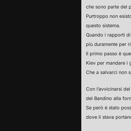
che sono parte del 
Purtroppo non esisto
questo sistema.
Quando i rapporti di
più duramente per ris
Il primo passo è quel
Kiev per mandare i g
Che a salvarci non sa
Con l’avvicinarsi de
del Bandino alla for
Se però è stato poss
dove li stava portan