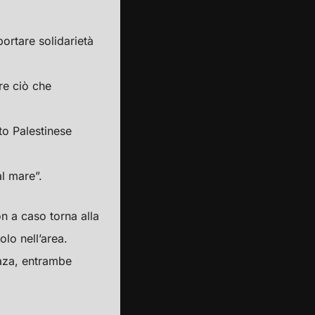
ortare solidarietà
re ciò che
to Palestinese
al mare”.
n a caso torna alla
olo nell’area.
aza, entrambe