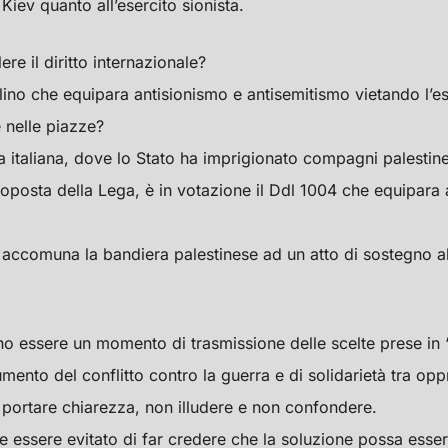
 Kiev quanto all’esercito sionista.
re il diritto internazionale?
rlino che equipara antisionismo e antisemitismo vietando l’e
 nelle piazze?
a italiana, dove lo Stato ha imprigionato compagni palestin
roposta della Lega, è in votazione il Ddl 1004 che equipara 
accomuna la bandiera palestinese ad un atto di sostegno al
 essere un momento di trasmissione delle scelte prese in “a
ento del conflitto contro la guerra e di solidarietà tra oppre
ortare chiarezza, non illudere e non confondere.
 essere evitato di far credere che la soluzione possa esser 