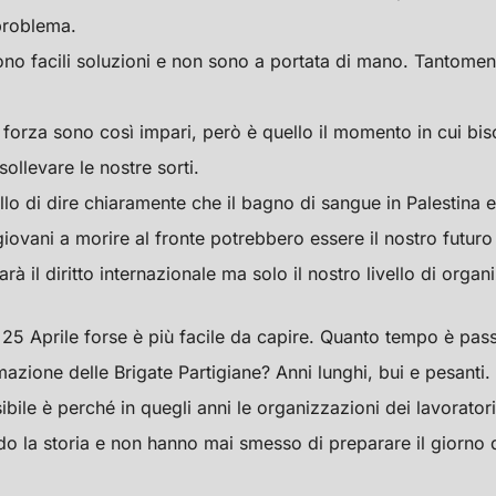
problema.
no facili soluzioni e non sono a portata di mano. Tantomeno
 forza sono così impari, però è quello il momento in cui bi
ollevare le nostre sorti.
lo di dire chiaramente che il bagno di sangue in Palestina e 
iovani a morire al fronte potrebbero essere il nostro futur
rà il diritto internazionale ma solo il nostro livello di organ
l 25 Aprile forse è più facile da capire. Quanto tempo è pass
mazione delle Brigate Partigiane? Anni lunghi, bui e pesanti.
ibile è perché in quegli anni le organizzazioni dei lavorato
do la storia e non hanno mai smesso di preparare il giorno 