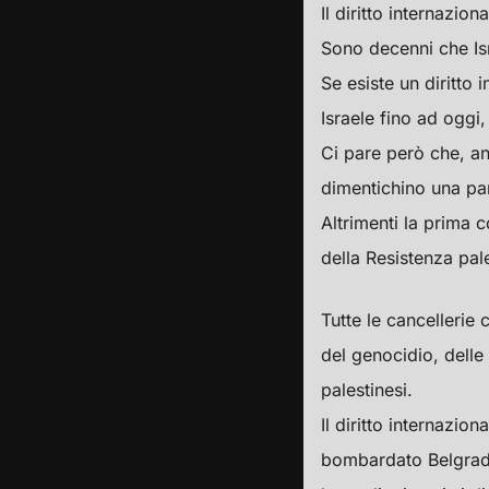
Il diritto internazio
Sono decenni che Isr
Se esiste un diritto
Israele fino ad oggi,
Ci pare però che, an
dimentichino una pa
Altrimenti la prima c
della Resistenza pal
Tutte le cancellerie
del genocidio, delle 
palestinesi.
Il diritto internazio
bombardato Belgrado