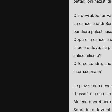
battaglioni nazisti di
Chi dovrebbe far vale
La cancelleria di Be
bandiere palestinese
Oppure la cancelleri
Israele e dove, su p
antisemitismo?
O forse Londra, che 
internazionale?
Le piazze non devono
“basso”, ma uno strum
Almeno dovrebbero p
Soprattutto dovrebbe