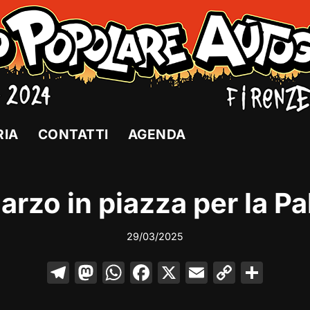
RIA
CONTATTI
AGENDA
Marzo in piazza per la Pa
29/03/2025
T
M
W
F
X
E
C
C
el
a
h
a
m
o
o