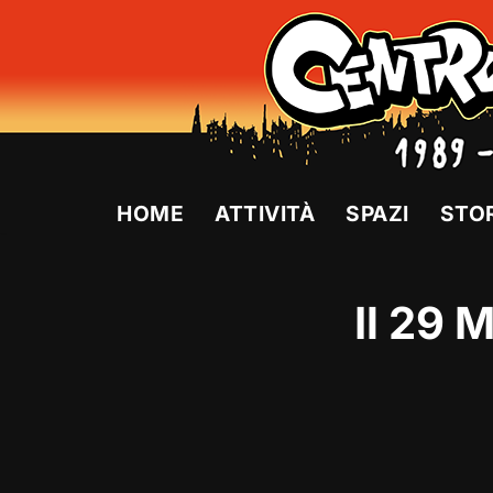
Vai
al
contenuto
HOME
ATTIVITÀ
SPAZI
STO
Il 29 