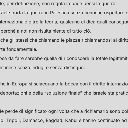
nale, per definizione, non regola la pace bensì la guerra.
aele porta la guerra in Palestina senza neanche rispettare q
 internazionale oltre la teoria, qualcuno ci dica quali conse
 perché a noi non risulta niente di tutto ciò.
che gli stessi che chiamano le piazze richiamandosi al diritt
rte fondamentale.
osa da fare sarebbe quella di riconoscere la totale legittimità
estinese senza indugi e senza distinguo.
 che in Europa si sciacquano la bocca con il diritto internaz
deportazioni e della “soluzione finale” che Israele sta prati
nale perde di significato ogni volta che a richiamarlo sono c
, Tripoli, Damasco, Bagdad, Kabul e hanno continuato ad in