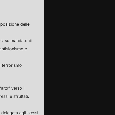
sposizione delle
esi su mandato di
antisionismo e
 terrorismo
lto” verso il
ssi e sfruttati.
delegata agli stessi