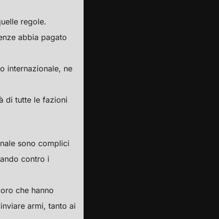
uelle regole.
guenze abbia pagato
o internazionale, ne
 di tutte le fazioni
ionale sono complici
cando contro i
oloro che hanno
viare armi, tanto ai