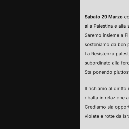
Sabato 29 Marzo
co
alla Palestina e alla
Saremo insieme a Fir
sosteniamo da ben p
La Resistenza palest
subordinato alla fero
Sta ponendo piuttosto
Il richiamo al dirit
ribalta in relazione 
Crediamo sia opport
violate e rotte da Is