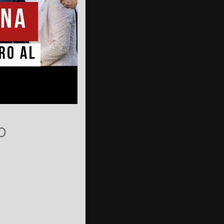
O
ar
Office 365