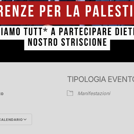
TIPOLOGIA EVENT
rzo
Manifestazioni
CALENDARIO
Google Calendar
iCalend