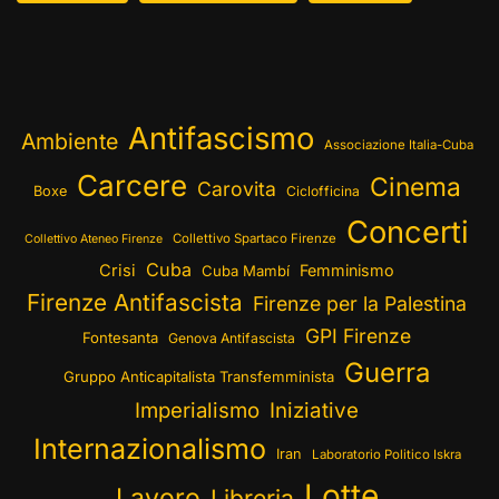
Antifascismo
Ambiente
Associazione Italia-Cuba
Carcere
Cinema
Carovita
Boxe
Ciclofficina
Concerti
Collettivo Spartaco Firenze
Collettivo Ateneo Firenze
Cuba
Crisi
Femminismo
Cuba Mambí
Firenze Antifascista
Firenze per la Palestina
GPI Firenze
Fontesanta
Genova Antifascista
Guerra
Gruppo Anticapitalista Transfemminista
Imperialismo
Iniziative
Internazionalismo
Iran
Laboratorio Politico Iskra
Lotte
Lavoro
Libreria