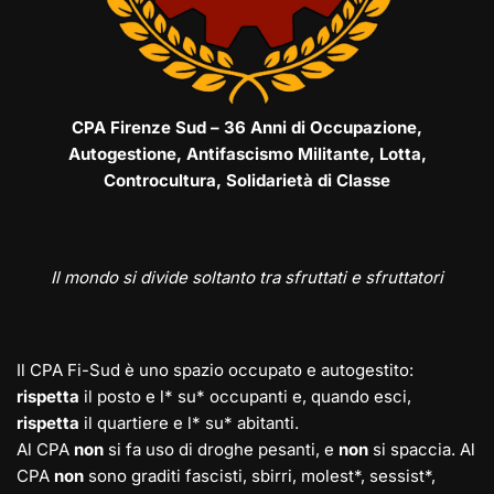
CPA Firenze Sud – 36 Anni di Occupazione,
Autogestione, Antifascismo Militante, Lotta,
Controcultura, Solidarietà di Classe
Il mondo si divide soltanto tra sfruttati e sfruttatori
Il CPA Fi-Sud è uno spazio occupato e autogestito:
rispetta
il posto e l* su* occupanti e, quando esci,
rispetta
il quartiere e l* su* abitanti.
Al CPA
non
si fa uso di droghe pesanti, e
non
si spaccia. Al
CPA
non
sono graditi fascisti, sbirri, molest*, sessist*,