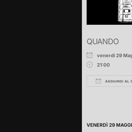
QUANDO
venerdì 29 M
21:00
AGGIUNGI AL 
Download ICS
️VENERDÌ 29 MAGG