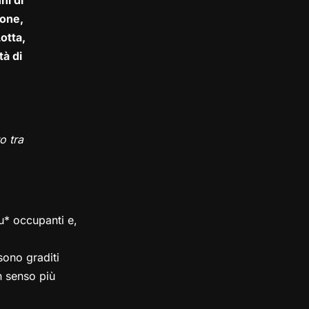
ni di
one,
otta,
tà di
o tra
su* occupanti e,
ono graditi
in senso più