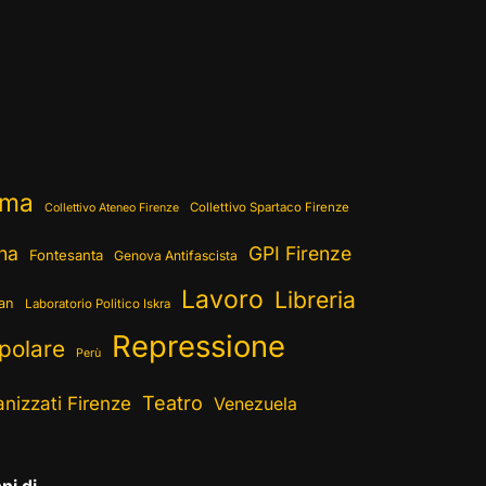
ema
Collettivo Spartaco Firenze
Collettivo Ateneo Firenze
ina
GPI Firenze
Fontesanta
Genova Antifascista
Lavoro
Libreria
ran
Laboratorio Politico Iskra
Repressione
polare
Perù
Teatro
nizzati Firenze
Venezuela