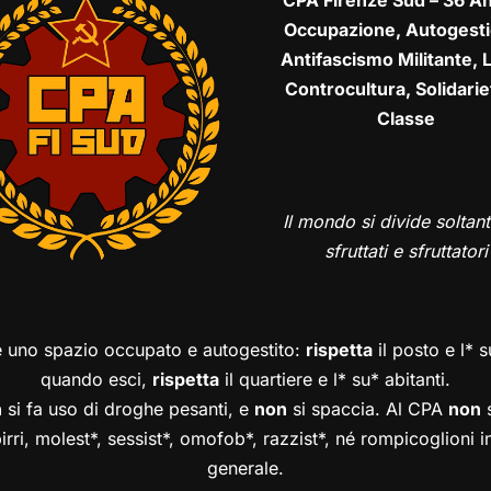
CPA Firenze Sud – 36 An
Occupazione, Autogesti
Antifascismo Militante, L
Controcultura, Solidarie
Classe
Il mondo si divide soltant
sfruttati e sfruttatori
è uno spazio occupato e autogestito:
rispetta
il posto e l* 
quando esci,
rispetta
il quartiere e l* su* abitanti.
n
si fa uso di droghe pesanti, e
non
si spaccia. Al CPA
non
s
birri, molest*, sessist*, omofob*, razzist*, né rompicoglioni 
generale.