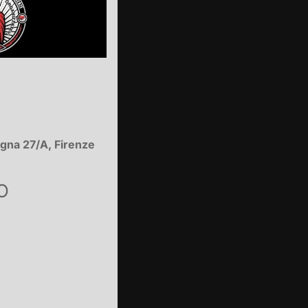
agna 27/A, Firenze
O
ar
Office 365