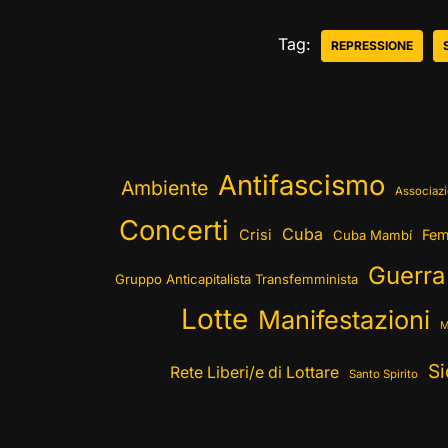
Tag:
REPRESSIONE
Antifascismo
Ambiente
Associazi
Concerti
Cuba
Crisi
Fem
Cuba Mambí
Guerra
Gruppo Anticapitalista Transfemminista
Lotte
Manifestazioni
M
Si
Rete Liberi/e di Lottare
Santo Spirito