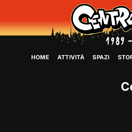
Vai
al
contenuto
HOME
ATTIVITÀ
SPAZI
STO
C