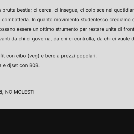
brutta bestia; ci cerca, ci insegue, ci colpisce nel quotidia
mo combatterla. In quanto movimento studentesco crediamo c
ssano essere un ottimo strumento per restare unitə di fronte
anti da chi ci governa, da chi ci controlla, da chi ci vuole d
it con cibo (veg) e bere a prezzi popolari.
 e djset con B0B.
RI, NO MOLESTI