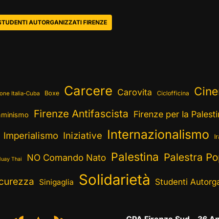
STUDENTI AUTORGANIZZATI FIRENZE
Carcere
Cin
Carovita
Boxe
Ciclofficina
one Italia-Cuba
Firenze Antifascista
Firenze per la Palest
minismo
Internazionalismo
Imperialismo
Iniziative
I
Palestina
Palestra Po
NO Comando Nato
uay Thai
Solidarietà
curezza
Studenti Autorga
Sinigaglia