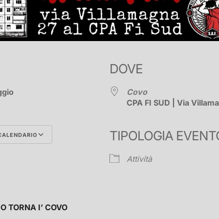
DOVE
aggio
Covo
CPA FI SUD | Via Villam
TIPOLOGIA EVENT
CALENDARIO
Google Calendar
iCalend
Attività
IO TORNA I’ COVO