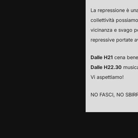
La repressione è una 
collettività possia
vicinanza e svago po
repressive portate av
Dalle H21
cena benef
Dalle H22.30
musica
Vi aspettiamo!
NO FASCI, NO SBIR