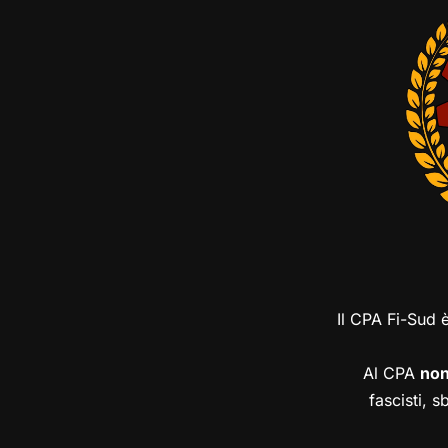
Il CPA Fi-Sud 
Al CPA
no
fascisti, s