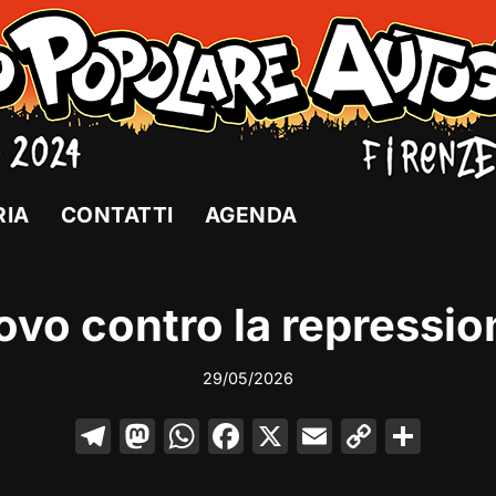
RIA
CONTATTI
AGENDA
ovo contro la repressio
29/05/2026
T
M
W
F
X
E
C
C
el
a
h
a
m
o
o