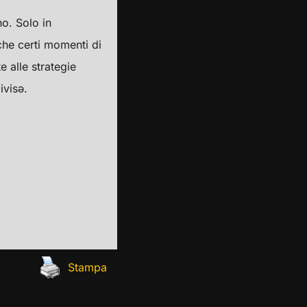
no. Solo in
he certi momenti di
 alle strategie
ivisə.
Stampa