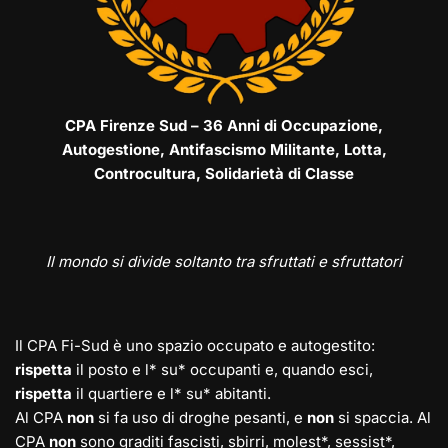
CPA Firenze Sud – 36 Anni di Occupazione,
Autogestione, Antifascismo Militante, Lotta,
Controcultura, Solidarietà di Classe
Il mondo si divide soltanto tra sfruttati e sfruttatori
Il CPA Fi-Sud è uno spazio occupato e autogestito:
rispetta
il posto e l* su* occupanti e, quando esci,
rispetta
il quartiere e l* su* abitanti.
Al CPA
non
si fa uso di droghe pesanti, e
non
si spaccia. Al
CPA
non
sono graditi fascisti, sbirri, molest*, sessist*,