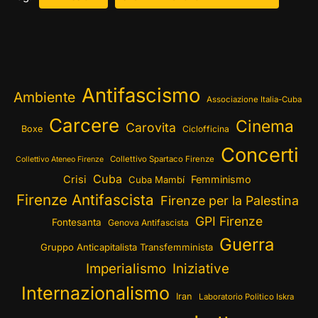
Antifascismo
Ambiente
Associazione Italia-Cuba
Carcere
Cinema
Carovita
Boxe
Ciclofficina
Concerti
Collettivo Spartaco Firenze
Collettivo Ateneo Firenze
Cuba
Crisi
Femminismo
Cuba Mambí
Firenze Antifascista
Firenze per la Palestina
GPI Firenze
Fontesanta
Genova Antifascista
Guerra
Gruppo Anticapitalista Transfemminista
Imperialismo
Iniziative
Internazionalismo
Iran
Laboratorio Politico Iskra