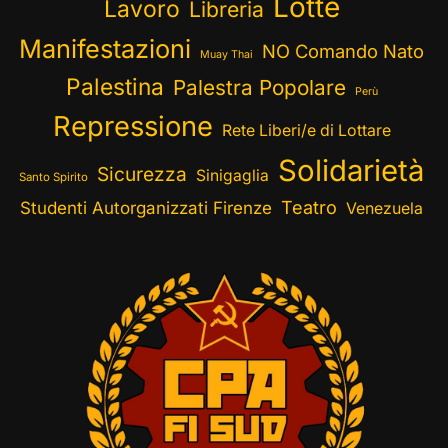
Lotte
Lavoro
Libreria
Manifestazioni
NO Comando Nato
Muay Thai
Palestina
Palestra Popolare
Perù
Repressione
Rete Liberi/e di Lottare
Solidarietà
Sicurezza
Sinigaglia
Santo Spirito
Teatro
Studenti Autorganizzati Firenze
Venezuela